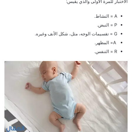
الاختبار للمرة الأولى والذي يقيس:
A = النشاط.
P = النبض.
G = تقسيمات الوجه، مثل، شكل الأنف وغيره.
A= المظهر.
R = التنفس.