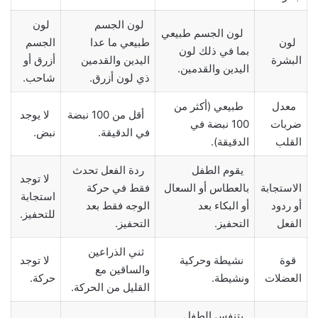
لون الجسم
لون
لون الجسم طبيعي
لون
طبيعي ما عدا
الجسم
بما في ذلك لون
البشرة
اليدين والقدمين
أزرق أو
اليدين والقدمين.
ذي لون أزرق.
شاحب.
معدل
طبيعي (أكثر من
أقل من 100 نبضة
لا يوجد
ضربات
100 نبضة في
في الدقيقة.
نبض.
القلب
الدقيقة).
يقوم الطفل
ردة الفعل تحدث
لا توجد
الاستجابة
بالعطاس أو السعال
فقط في حركة
استجابة
أو ردود
أو البكاء بعد
الوجه فقط بعد
للتحفيز.
الفعل
التحفيز.
التحفيز.
ثني الذراعين
قوة
نشيطة وحركية
لا توجد
والساقين مع
العضلات
ونشيطة.
حركة.
القليل من الحركة.
يتنفس الطفل