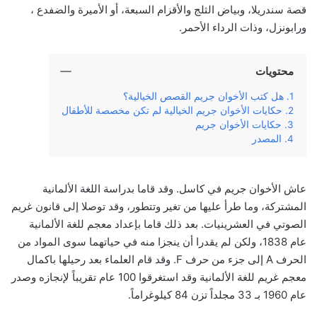
قصة سندريلا، وبياض الثلج والأقزام السبعة، أو الأميرة والضفدع ،
ورابونزل، وذات الرداء الأحمر.
محتويات
هل كتب الأخوان جريم القصص الخيالية؟
حكايات الأخوان جريم الخيالية لم تكن مخصصة للأطفال
حكايات الأخوان جريم
المصدر
عاش الأخوان جريم في كاسل. وقد قاما بدراسة اللغة الألمانية
المشتركة، وما طرأ عليها من تغير وتتطور، وقد توصلا إلى قانون غريم
الصوتي في العشرينيات. بعد ذلك قاما بإعداد معجم للغة الألمانية
عام 1838، ولكن لم يقدرا أن ينجزا منه في حياتهما سوى المواد من
الحرف A إلى جزء من حرف F. وقد قام العلماء بعد رحيلها باكمال
معجم غريم للغة الألمانية وقد استغرقوا 100 عام تقريباً لإنجازه وصدر
عام 1960 بـ 33 مجلداً تزن 84 كيلوغراماً.