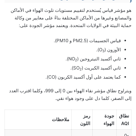
هو مؤشر قياس يُستخدم لتقييم مستويات تلوث الهواء في الأماكن
والمصانع وغيرها من الأماكن المختلفة بناءً على معايير من وكالة
حماية البيئة في الولايات المتحدة. ويعتمد مؤشر الجودة على:
قياس الجسيمات (PM2.5 و PM10).
الأوزون (O
).
3
ثاني أكسيد النيتروجين (NO
).
2
ثاني أكسيد الكبريت (SO
).
2
كما يعتمد على أول أكسيد الكربون (CO).
ويتراوح نطاق مؤشر نقاء الهواء بين 0 إلى 999، وكلما اقترب العدد
إلى الصفر، كلما دل على وجود هواء نقي.
نطاق
جودة
رمز
ملاحظات
AQI
الهواء
اللون
0-