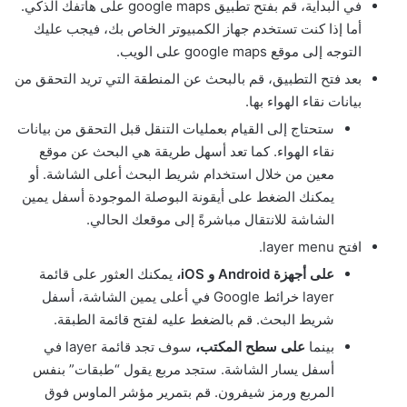
في البداية، قم بفتح تطبيق google maps على هاتفك الذكي.
أما إذا كنت تستخدم جهاز الكمبيوتر الخاص بك، فيجب عليك
التوجه إلى موقع google maps على الويب.
بعد فتح التطبيق، قم بالبحث عن المنطقة التي تريد التحقق من
بيانات نقاء الهواء بها.
ستحتاج إلى القيام بعمليات التنقل قبل التحقق من بيانات
نقاء الهواء. كما تعد أسهل طريقة هي البحث عن موقع
معين من خلال استخدام شريط البحث أعلى الشاشة. أو
يمكنك الضغط على أيقونة البوصلة الموجودة أسفل يمين
الشاشة للانتقال مباشرةً إلى موقعك الحالي.
افتح layer menu.
على أجهزة Android و iOS،
يمكنك العثور على قائمة
layer خرائط Google في أعلى يمين الشاشة، أسفل
شريط البحث. قم بالضغط عليه لفتح قائمة الطبقة.
بينما
على سطح المكتب،
سوف تجد قائمة layer في
أسفل يسار الشاشة. ستجد مربع يقول “طبقات” بنفس
المربع ورمز شيفرون. قم بتمرير مؤشر الماوس فوق