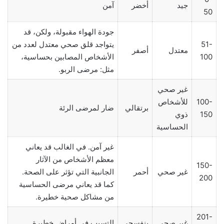
جيد
أخضر
آمن
50
جودة الهواء مقبولة، ولكن، قد
51-
يتواجد قلق صحي معتدل لعدد من
معتدل
أصفر
100
الأشخاص المصابين بحساسية،
مثل: مرضى الربو.
غير صحي
100-
للأشخاص
برتقالي
ضار لمرضى الرئة
150
ذوي
الحساسية
غير آمن. في الغالب قد يعاني
معظم الأشخاص من الآثار
150-
غير صحي
أحمر
الجانبية التي تؤثر على الصحة.
200
كما قد يعاني مرضى الحساسية
من مشاكل صحية خطيرة.
201-
غير صحي
بنفسجي
التسبب في أمراض خطيرة.