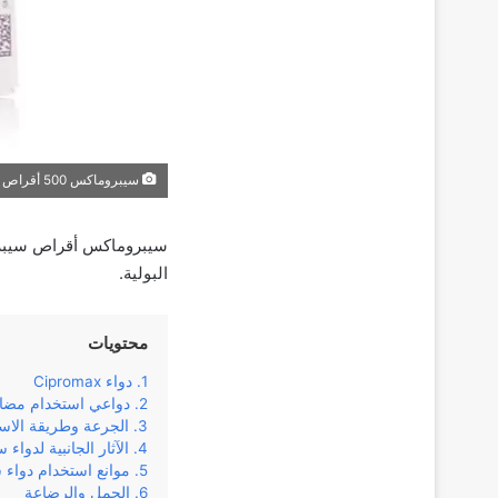
سيبروماكس 500 أقراص
سيبروماكس أقراص سيبروف
البولية.
محتويات
دواء Cipromax
دواعي استخدام مضا
الجرعة وطريقة الاس
الآثار الجانبية لدوا
موانع استخدام دواء
الحمل والرضاعة