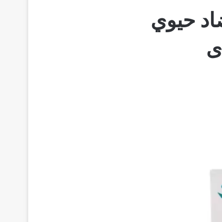
أقراص مضاد حيوي
ى