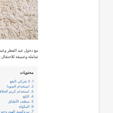
مع دخول عيد الفطر وعيد 
شاملة وعميقة للاحتفال بق
محتويات
لا تفركي البقع
استخدام الصودا
استخدام كريم الحلاق
الثلج
منظف الأطباق
المكواة
بيروكسيد الهيدروجين 