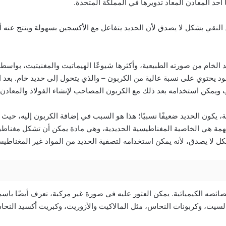
ا أحد المعادن المعاد تدويرها في المملكة المتحدة.
النقي بشكل لا يصدق لأن الحديد يتفاعل مع الأكسجين بسهولة وينتج عنه أ
 الخام من صورته الطبيعية، وأكثرها شيوعًا الهيماتيت والمغنيتيت، بواس
د يحتوي على نسبة عالية من الكربون – والذي يتحول إلى حديد خام. بعد ال
ويمكن استخدامه بعد ذلك مع الكربون المصاحب لإنشاء الفولاذ والمعادن 
ة، يكون الحديد ضعيفًا نسبيًا؛ هذا هو السبب في إضافة الكربون إليه، حيث 
مة هي الخاصية المغناطيسية الحديدية، وهي مادة يمكن أن تشكل مغناطيسًا
 لا يصدق، لأنه يمكن استخدامه لتصفية الحديد من المواد غير المغناطيس
ئصه الكيميائية. يمكن العثور عليه في صورة غير مركبة، تعرف أيضًا باس
السيت، وكربونات النحاس، مثل المالاكيت والأزوريت، وكبريت أكسيد النحا