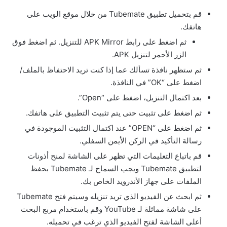
قم بتحميل تطبيق Tubemate من خلال موقع الويب على
هاتفك.
ثم اضغط على رابط APK Mirror للتنزيل. ثم اضغط فوق
الزر الأحمر لتنزيل APK.
ثم ستظهر نافذة تسألك عما إذا كنت تريد الاحتفاظ بالملف/
اضغط على “OK” في النافذة.
بعد اكتمال التنزيل، اضغط على “Open”.
ثم اضغط على تثبيت حتى يتم تثبيت التطبيق على هاتفك.
ثم اضغط على “OPEN” عند اكتمال التثبيت الموجودة في
رسالة التأكيد في الركن الأيمن السفلي.
قم باتباع التعليمات التي تظهر على الشاشة لمنح أذونات
لتطبيق Tubemate ويجب السماح لـ Tubemate بحفظ
الملفات على جهاز الأندرويد الخاص بك.
ثم ابحث عن الفيديو الذي تريد تنزيله وسيتم فتح Tubemate
على شاشة مماثلة لـ YouTube وقم باستخدام مربع البحث
أعلى الشاشة لفتح الفيديو الذي ترغب في تحميله.