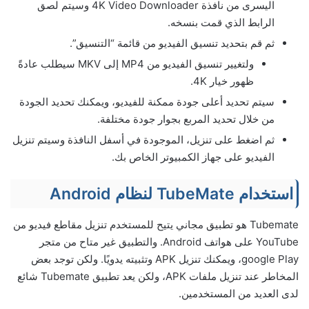
اليسرى من نافذة 4K Video Downloader وسيتم لصق
الرابط الذي قمت بنسخه.
ثم قم بتحديد تنسيق الفيديو من قائمة “التنسيق”.
ولتغيير تنسيق الفيديو من MP4 إلى MKV سيطلب عادةً
ظهور خيار 4K.
سيتم تحديد أعلى جودة ممكنة للفيديو، ويمكنك تحديد الجودة
من خلال تحديد المربع بجوار جودة مختلفة.
ثم اضغط على تنزيل، الموجودة في أسفل النافذة وسيتم تنزيل
الفيديو على جهاز الكمبيوتر الخاص بك.
استخدام TubeMate لنظام Android
Tubemate هو تطبيق مجاني يتيح للمستخدم تنزيل مقاطع فيديو من
YouTube على هواتف Android. والتطبيق غير متاح من متجر
google Play، ويمكنك تنزيل APK وتثبيته يدويًا. ولكن توجد بعض
المخاطر عند تنزيل ملفات APK، ولكن يعد تطبيق Tubemate شائع
لدى العديد من المستخدمين.