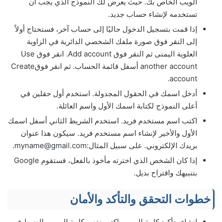
الويب الخاص بك. حيث يعرض لك النموذج الذي يجب أن
تستخدمه لإنشاء حساب جديد.
إذا قمت بتسجيل الدخول حاليًا إلى حساب آخر، فستحتاج أولاً
إلى النقر فوق صورة ملفك الشخصي الدائرية في الزاوية
العلوية اليمنى ثم النقر فوق Add account. انقر فوق Use
another account أسفل قائمة الحساب. ثم انقر فوقCreate
account.
أدخل اسمك في الحقول المجدولة. استخدم أول حقلين في
أعلى النموذج لكتابة اسمك الأول واسم العائلة.
اكتب اسم مستخدم فريد. استخدم الشريط الثاني أسفل اسمك
الأول والأخير لإنشاء اسم مستخدم فريد. سيكون هذا عنوان
بريدك الإلكتروني. على سبيل المثال:myname@gmail.com.
إذا كان الشخص الذي اخترته مأخوذ بالفعل، فستقوم Google
بتنبيهك واقتراح بديل.
خطوات التحقق والتأكد والأمان
إنشاء وتأكيد كلمة المرور. اكتب نفس كلمة المرور بالضبط في