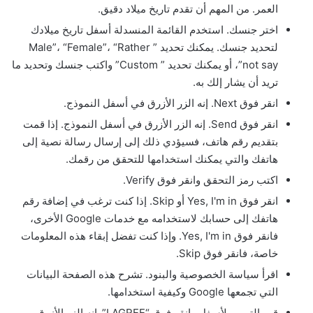
العمر. من المهم أن تقدم تاريخ ميلاد دقيق.
اختر جنسك. استخدم القائمة المنسدلة أسفل تاريخ ميلادك
لتحديد جنسك. يمكنك تحديد ” Male”، “Female”، “Rather
not say”، أو يمكنك تحديد ” Custom” واكتب جنسك وتحديد ما
تريد أن يشار إلك به.
انقر فوق Next. إنه الزر الأزرق في أسفل النموذج.
انقر فوق Send. إنه الزر الأزرق في أسفل النموذج. إذا قمت
بتقديم رقم هاتف، فسيؤدي ذلك إلى إرسال رسالة نصية إلى
هاتفك والتي يمكنك استخدامها للتحقق من رقمك.
اكتب رمز التحقق وانقر فوق Verify.
انقر فوق Yes, I'm in أو Skip. إذا كنت ترغب في إضافة رقم
هاتفك إلى حسابك لاستخدامه مع خدمات Google الأخرى،
فانقر فوق Yes, I'm in. وإذا كنت تفضل إبقاء هذه المعلومات
خاصة، فانقر فوق Skip.
اقرأ سياسة الخصوصية والبنود. تشرح هذه الصفحة البيانات
التي تجمعها Google وكيفية استخدامها.
قم بالتمرير لأسفل وانقر فوق “I AGREE”. إنه الزر الأزرق