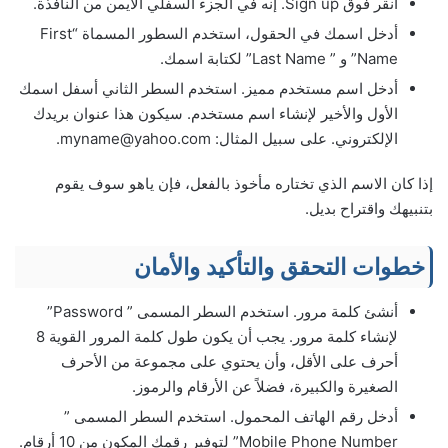
انقر فوق Sign up. إنه في الجزء السفلي الأيمن من النافذة.
أدخل اسمك في الحقول، استخدم السطور المسماة “First
Name” و ” Last Name” لكتابة اسمك.
أدخل اسم مستخدم مميز. استخدم السطر الثاني أسفل اسمك
الأول والأخير لإنشاء اسم مستخدم. سيكون هذا عنوان بريدك
الإلكتروني. على سبيل المثال: myname@yahoo.com.
إذا كان الاسم الذي تختاره مأخوذ بالفعل، فإن ياهو سوف يقوم
بتنبيهك واقتراح بديل.
خطوات التحقق والتأكيد والأمان
أنشئ كلمة مرور. استخدم السطر المسمى ” Password”
لإنشاء كلمة مرور. يجب أن يكون طول كلمة المرور القوية 8
أحرف على الأقل، وأن يحتوي على مجموعة من الأحرف
الصغيرة والكبيرة، فضلاً عن الأرقام والرموز.
أدخل رقم الهاتف المحمول. استخدم السطر المسمى ”
Mobile Phone Number” لتوفير رقمك المكون من 10 أرقام.