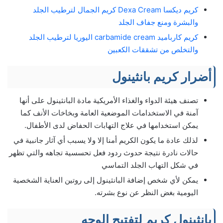
كريم ديكسا Dexa Cream كريم الجمال لترطيب الجلد
والبشرة ومنع جفاف الجلد
كريم كار
باميد carbamide cream اليوريا لترطيب الجلد
والتخلص من تشققات الكعبين
أضرار كريم بانثينول
تصنف هيئة الدواء والغذاء الأمريكية مادة البانثينول على أنها
آمنة في الاستخدامات الموضعية العامة وبخاخات الأنف كما
يمكن استخدامها في علاج التهابات الحفاض لدى الأطفال.
لذلك عادة ما يكون الكريم أمنا إلا ولا يسبب أي آثار جانبية في
حالات نادرة نتيجة حدوث ردود فعل تحسسية تجاهه والتي تظهر
في شكل التهاب الجلد التماسي
يمكن لأي شخص إضافة البانثينول إلى روتين العناية الشخصية
اليومية بغض النظر عن نوع بشرته.
بانثينول كريم لتفتيح الوجه