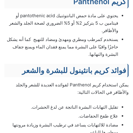
كريم Panthenol
يحتوي على مادة حمض البانتوثنيك pantothenic acid أو
فيتامين ب 5 بتركيز 2% أو 5% الضروري لصحة الجلد والشعر
والأظافر.
يستخدم كمرطب ومطري ومهدئ ومضاد للتهيج كما أنه يشكل
حاجزًا واقيًا على البشرة مما يمنع فقدان الماء ويمنع جفاف
البشرة والتهابها.
فوائد كريم بانثينول للبشرة والشعر
يمكن استخدام كريم Panthenol لفوائده العديدة للشعر والجلد
والأظافر في الحالات التالية:
تقليل التهابات البشرة الناتجة عن لدغ الحشرات.
علاج طفح الحفاضات.
مضادة للالتهابات يساعد في ترطيب البشرة وزيادة مرونتها
ومظهرها الناعم.