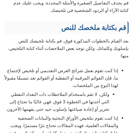
قم بحذف التفاصيل الصغيرة والأمثلة المحددة. ويجب عليك عدم
كتابة الآراء أو الردود الشخصية في تلخيصك.
قم بكتابة ملخصك للنص
بعد القيام بالخطوات المذكورة فوق، قم بكتابة تلخيصك للنص
بإسلوبك وكلماتك. ولكن توجد بعض الملاحضات أثناء كتابة التلخيص،
منها:
إذا كنت تقوم بعمل شرائح العرض التقديمي أو تلخيص لإجتماع
ما، فإن القوائم المرقمة أو النقطية أو القوائم تعد تنسيقًا مقبولاً
لهذا النوع من الملخصات.
ولكن، لا تقم باستخدام الملاحظات ذات التعداد النقطي
التي أخذتها في الخطوة 3 فوق. فهي غالبًا ما تحتاج إلى
تحرير أو إعادة صياغتها بإسلوب جيد حتى يفهمها الآخرون.
إذا كنت تقوم بتلخيص الأوراق البحثية والبيانات الصحفية
والمقالات العلمية، فهذه المقالات تحتاج نثرًا مستمرًا. ويجب
عليك كتابة تلخيصك كفقرة وجمل كاملة وليس كقوائم مرقمة.