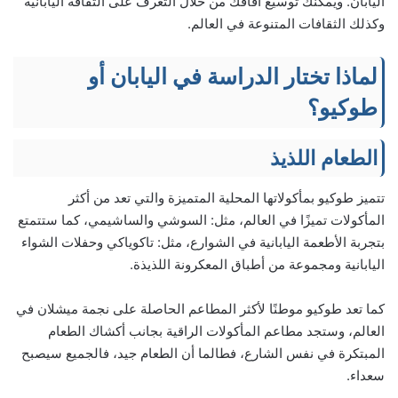
اليابان. ويمكنك توسيع آفاقك من خلال التعرف على الثقافة اليابانية
وكذلك الثقافات المتنوعة في العالم.
لماذا تختار الدراسة في اليابان أو
طوكيو؟
الطعام اللذيذ
تتميز طوكيو بمأكولاتها المحلية المتميزة والتي تعد من أكثر
المأكولات تميزًا في العالم، مثل: السوشي والساشيمي، كما ستتمتع
بتجربة الأطعمة اليابانية في الشوارع، مثل: تاكوياكي وحفلات الشواء
اليابانية ومجموعة من أطباق المعكرونة اللذيذة.
كما تعد طوكيو موطنًا لأكثر المطاعم الحاصلة على نجمة ميشلان في
العالم، وستجد مطاعم المأكولات الراقية بجانب أكشاك الطعام
المبتكرة في نفس الشارع، فطالما أن الطعام جيد، فالجميع سيصبح
سعداء.