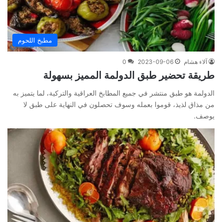
مطبخ اللحوم
آلاء هشام
2023-09-06
0
طريقة تحضير طبق الدولمة المميز بسهولة
الدولمة هو طبق منتشر في جميع المطابخ العراقية والتركية، لما يتميز به
من مذاق لذيذ، قوموا بعمله وسوف تحصلون في النهاية على طبق لا
يوصف.