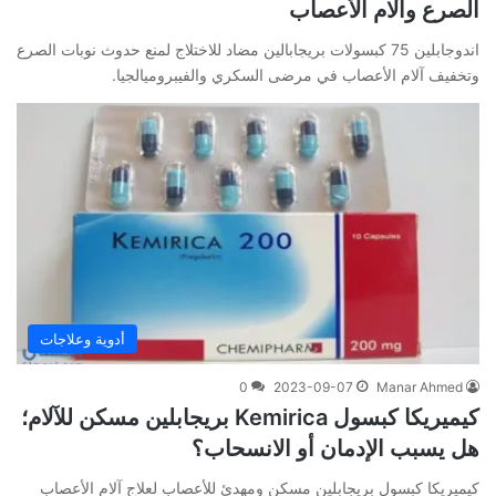
الصرع وآلام الأعصاب
اندوجابلين 75 كبسولات بريجابالين مضاد للاختلاج لمنع حدوث نوبات الصرع
وتخفيف آلام الأعصاب في مرضى السكري والفيبروميالجيا.
أدوية وعلاجات
0
2023-09-07
Manar Ahmed
كيميريكا كبسول Kemirica بريجابلين مسكن للآلام؛
هل يسبب الإدمان أو الانسحاب؟
كيميريكا كبسول بريجابلين مسكن ومهدئ للأعصاب لعلاج آلام الأعصاب