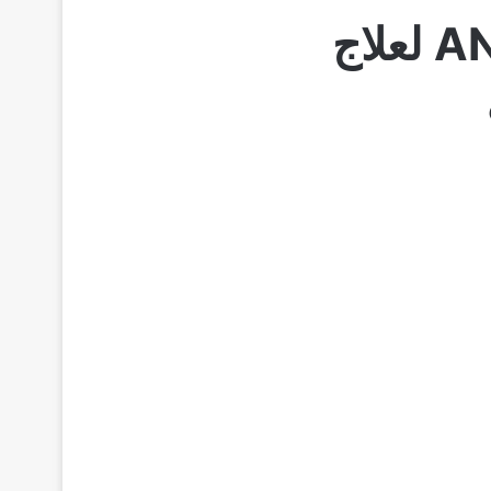
اندوجابلين 75 كبسول ANDOGABLIN لعلاج