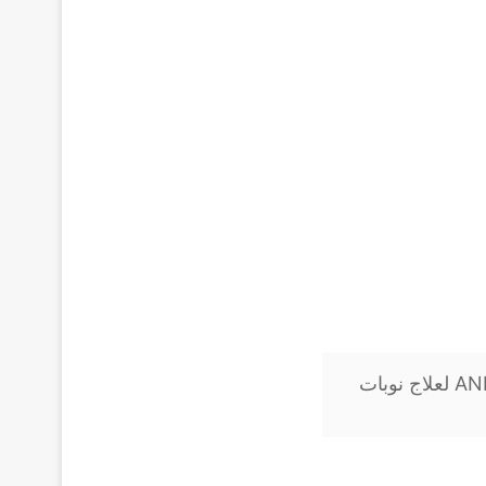
اندوجابلين 75 كبسول ANDOGABLIN لعلاج نوبات