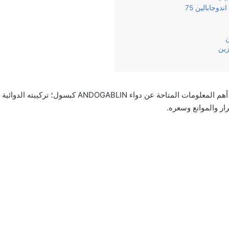
ندوجابالين 75
ن
زين
وفي مقالنا هذا سنناقش أهم المعلومات المتاحة عن دواء GABLIN
ار والموانع وسعره.