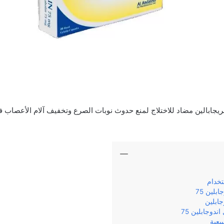
75 كبسولات بريجابالين مضاد للاختلاج لمنع حدوث نوبات الصرع وتخفيف آلام الأع
تخدام
بلين 75
وجابلين
ندوجابلين 75
يعية