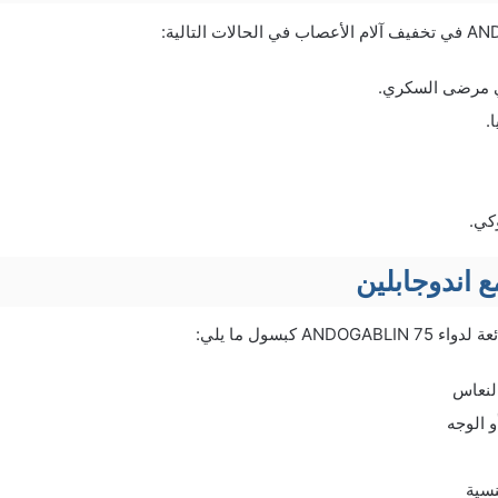
ي مرضى السكري.
.
كي.
مع اندوجابلين
AND كبسول ما يلي:
النعاس
 الوجه
نسية