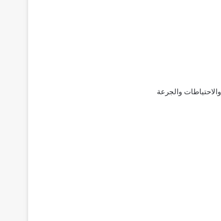
ANDO كبسول؛ تركيبته الدوائية والاحتياطات والجرعة