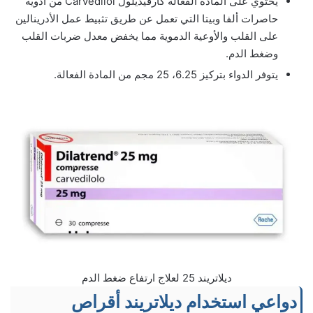
يحتوي على المادة الفعالة كارفيديلول Carvedilol من أدوية
حاصرات ألفا وبيتا التي تعمل عن طريق تثبيط عمل الأدرينالين
على القلب والأوعية الدموية مما يخفض معدل ضربات القلب
وضغط الدم.
يتوفر الدواء بتركيز 6.25، 25 مجم من المادة الفعالة.
ديلاتريند 25 لعلاج ارتفاع ضغط الدم
دواعي استخدام ديلاتريند أقراص