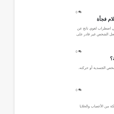
0
ام فجأة
 هي اضطراب لغوي ناتج عن
يجعل الشخص غير قادر على
0
؟
شخص الجسدية أو حركته.
0
 من الأعصاب والخلايا