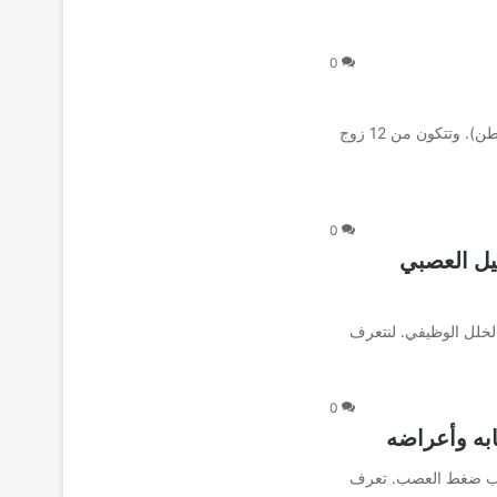
0
الاعصاب القحفية التي تربط الدماغ بالرأس والعنق والجذع (البطن). وتتكون من 12 زوج
0
يل العصبي
لخلل الوظيفي. لنتعرف
0
سبب ضغط العصب. تعرف