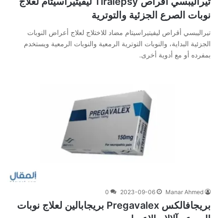
تيراليبسي أقراص Tiralepsy ليفيتيراسيتام لعلاج
نوبات الصرع الجزئية والتوترية
تيراليبسي أقراص ليفيتيراسيتام مضاد للاختلاج لعلاج أعراض النوبات
الجزئية البداية، والنوبات التوترية الرمعية والنوبات الرمعية ويستخدم
بمفرده أو مع أدوية أخرى.
0
2023-09-06
Manar Ahmed
بريجافالكس Pregavalex بريجابالين لعلاج نوبات