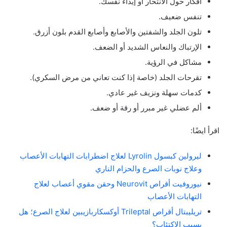
أفكار حول الانتحار أو إيذاء نفسك.
تنفس ضعيف.
تلون الجلد والشفتين والأصابع وأصابع القدم بلون أزرق.
الإرتباك والنعاس الشديد أو الضعف.
مشاكل في الرؤية.
تقرحات الجلد (خاصة إذا كنت تعاني من مرض السكري).
كدمات سهلة ونزيف غير عادي.
ألم عضلي غير مبرر أو رقة أو ضعف.
اقرأ ايضًا:
ليرولين كبسول Lyrolin لعلاج اضطرابات التهابات الأعصاب
وعلاج نوبات الصرع والحزام الناري
نيوروفيت أقراص Neurovit وحقن مقوي أعصاب لعلاج
التهابات الأعصاب
تريليبتال أقراص Trileptal أوكسكاربازيبين لعلاج الصرع؛ هل
يسبب الاكتئاب؟