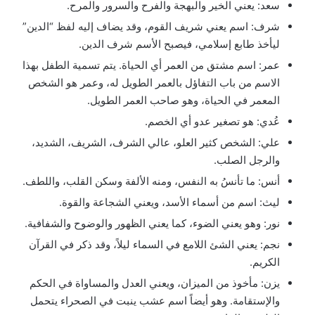
سعد: يعني الخير والبهجة والفرح والسرور والمرح.
شرف: اسم يعني شريف القوم، وقد يضاف إليه لفظ “الدين”
ليأخذ طابع إسلامي، فيصبح الأسم شرف الدين.
عمر: اسم مشتق من العمر أي الحياة. يتم تسمية الطفل بهذا
الاسم من باب التفاؤل بالعمر الطويل له، وعمر هو الشخص
المعمر في الحياة، وهو صاحب العمر الطويل.
عُدي: هو تصغير عدو أي الخصم.
علي: الشخص كثير العلو، عالي الشرف، الشريف، الشديد،
والرجل الصلب.
أنس: ما تأنسُ به النفس، ومنه الألفة وسكن القلب، واللطف.
ليث: اسم من أسماء الأسد، ويعني الشجاعة والقوة.
نور: وهو يعني الضوء، كما يعني الظهور والوضوح والشفافية.
نجم: يعني الشئ اللامع في السماء ليلاً، وقد ذكر في القرآن
الكريم.
يزن: مأخوذ من الميزان، ويعني العدل والمساواة في الحكم
والإستقامة. وهو أيضاً اسم عشب ينبت في الصحراء يتحمل