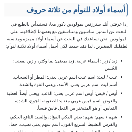
أسماء أولاد للتوأم من ثلاثة حروف
إذا عرفتي أنك سترزقين بمولودين ذكور معا، فستبدأين بالطبع في
البحث عن اسمين مناسبين ومتناسقين مع بعضهما لإطلاقهما على
المولودين. نحن نساعدك في البحث عن أسماء أولاد مميزة ومناسبة
لطفليك الصغيرين، لذا فقد جمعنا لكي أجمل أسماء أولاد ثلاثية لتوأم:
زيد / زين: أسماء عربية، زيد بمعنى: نما وكثر، و زين بمعنى:
الحُسن.
غيث / ليث: اسم غيث اسم عربي يعني: المطر أو السحاب.
أسم ليث اسم عربي يعني: الأسد، ويعني القوة والشدة.
أوس / قيس: أوس اسم عربي يعني: الذئب، ويعني أيضاً العطية
والعوض. اسم قيس عربي معناه: الصعوبة، الجوع، الشدة،
القياس. أو هو المتبختر من الفعل قاسَ قيساً.
شهم / سهم: شهم؛ يعني الذكي الفؤاد، والسيد النافع الحكم،
والفرس النشيط السريع القوي. اسم سهم يعني نصيب، حظ،
وعود من الخشب يسوى في طرفه نصل يرمى به من القوس.