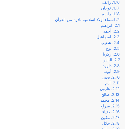
رائف
توجان
راسم
اسماء اولاد اسلامية نادرة من القرآن
ابراهيم
أحمد
اسماعيل
شعيب
نوح
زكريا
الياس
داوود
أيوب
يحيى
آدم
هارون
صالح
محمد
سراج
ضياء
مكين
جلال
صادق