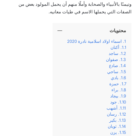
وتيمنًا بالأنبياء والصحابة وأملًا منهم أن يحمل المولود بعض من
الصفات التي يحملها الاسم في طيات معانيه.
محتويات
اسماء اولاد اسلامية نادرة 2020
أكنان
ساجد
صفوان
صادع
ساجي
بادي
حمزة
براء
بيجاد
جود
أشهب
رسان
بكير
ثوبان
يزن