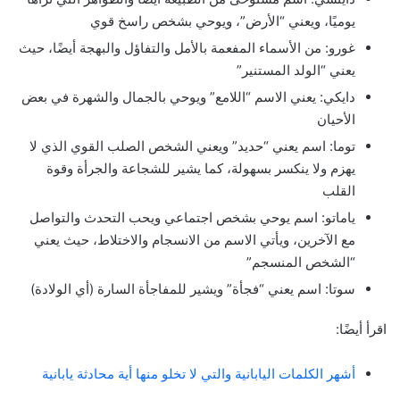
يوميًا، ويعني “الأرض”، ويوحي بشخص راسخ قوي
غورو: من الأسماء المفعمة بالأمل والتفاؤل والبهجة أيضًا، حيث
يعني “الولد المستنير”
دايكي: يعني الاسم “اللامع” ويوحي بالجمال والشهرة في بعض
الأحيان
توما: اسم يعني “حديد” ويعني الشخص الصلب القوي الذي لا
يهزم ولا ينكسر بسهولة، كما يشير للشجاعة والجرأة وقوة
القلب
ياماتو: اسم يوحي بشخص اجتماعي ويحب التحدث والتواصل
مع الآخرين، ويأتي الاسم من الانسجام والاختلاط، حيث يعني
“الشخص المنسجم”
سوتا: اسم يعني “فجأة” ويشير للمفاجأة السارة (أي الولادة)
اقرأ أيضًا:
أشهر الكلمات اليابانية والتي لا تخلو منها أية محادثة يابانية