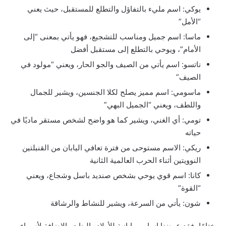
يوكي: اسم مليء بالتفاؤل والتطلع للمستقبل، حيث يعني
“الأمل”
ماسا: اسم جميل ومناسب للتشجيع، فهو يأتي بمعنى “إلى
الأمام”، ويوحي بالتطلع إلى مستقبل أفضل
ناتسو: اسم يأتي من الصيف والجو الحار، ويعني “مولود في
الصيف”
ماسومي: اسم مميز يصلح لكلا الجنسين، ويشير للجمال
واللطف، ويعني “الجميل البهي”
تومي: أي الغني، ويشير كما هو واضح لشخص مستقر ماديًا في
حياته
ريكي: الاسم مستوحى من فترة تعافي اليابان من القنبلتين
النوويتين أثناء الحرب العالمية الثانية
كانا: اسم قوي يوحي بشخص صنديد باسل وشجاع، ويعني
“القوة”
شون: يأتي من السرعة، ويشير للنشاط والرشاقة
وختامًا، فقد عرضنا اسامي يابانية للأولاد والبنات بالإضافة لأسماء