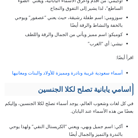
أوكيمي: من أقدم وأعرق الأسماء اليابانية، ويعني “الضوء
الساطع”، لذا يشير إلى التفوق والنجاح
سوزومي: اسم طفلة رشيقة، حيث يعني “عصفور” ويوحي
بالخفة والنشاط والرقة أيضًا
كوميكو: اسم مميز ويأتي من الجمال والرقة واللطف
نيشي: أي “الغرب”
اقرأ أيضًا:
أسماء سعودية غريبة ونادرة ومميزة للأولاد والبنات ومعانيها
اسامي يابانية تصلح لكلا الجنسين
في كل لغات وشعوب العالم، يوجد أسماء تصلح لكلا الجنسين، وإليكم
بعضًا من هذه الأسماء عند اليابان.
آكي: اسم جميل وبهي، ويعني “الكريستال النقي” ولهذا يوحي
بالندرة والتميز والجمال أيضًا