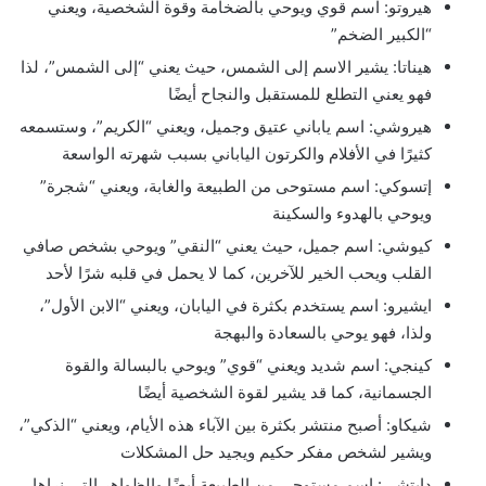
هيروتو: اسم قوي ويوحي بالضخامة وقوة الشخصية، ويعني
“الكبير الضخم”
هيناتا: يشير الاسم إلى الشمس، حيث يعني “إلى الشمس”، لذا
فهو يعني التطلع للمستقبل والنجاح أيضًا
هيروشي: اسم ياباني عتيق وجميل، ويعني “الكريم”، وستسمعه
كثيرًا في الأفلام والكرتون الياباني بسبب شهرته الواسعة
إتسوكي: اسم مستوحى من الطبيعة والغابة، ويعني “شجرة”
ويوحي بالهدوء والسكينة
كيوشي: اسم جميل، حيث يعني “النقي” ويوحي بشخص صافي
القلب ويحب الخير للآخرين، كما لا يحمل في قلبه شرًا لأحد
ايشيرو: اسم يستخدم بكثرة في اليابان، ويعني “الابن الأول”،
ولذا، فهو يوحي بالسعادة والبهجة
كينجي: اسم شديد ويعني “قوي” ويوحي بالبسالة والقوة
الجسمانية، كما قد يشير لقوة الشخصية أيضًا
شيكاو: أصبح منتشر بكثرة بين الآباء هذه الأيام، ويعني “الذكي”،
ويشير لشخص مفكر حكيم ويجيد حل المشكلات
دايتشي: اسم مستوحى من الطبيعة أيضًا والظواهر التي نراها