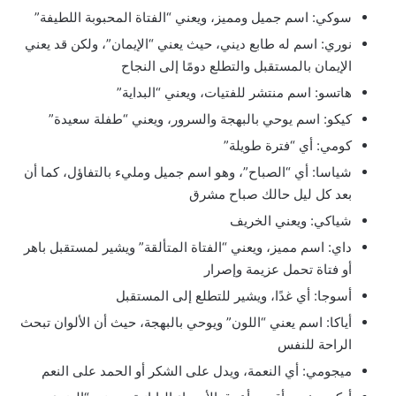
سوكي: اسم جميل ومميز، ويعني “الفتاة المحبوبة اللطيفة”
نوري: اسم له طابع ديني، حيث يعني “الإيمان”، ولكن قد يعني
الإيمان بالمستقبل والتطلع دومًا إلى النجاح
هاتسو: اسم منتشر للفتيات، ويعني “البداية”
كيكو: اسم يوحي بالبهجة والسرور، ويعني “طفلة سعيدة”
كومي: أي “فترة طويلة”
شياسا: أي “الصباح”، وهو اسم جميل ومليء بالتفاؤل، كما أن
بعد كل ليل حالك صباح مشرق
شياكي: ويعني الخريف
داي: اسم مميز، ويعني “الفتاة المتألقة” ويشير لمستقبل باهر
أو فتاة تحمل عزيمة وإصرار
أسوجا: أي غدًا، ويشير للتطلع إلى المستقبل
أياكا: اسم يعني “اللون” ويوحي بالبهجة، حيث أن الألوان تبحث
الراحة للنفس
ميجومي: أي النعمة، ويدل على الشكر أو الحمد على النعم