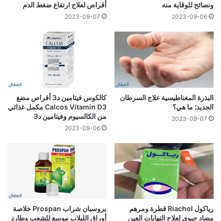
ونصائح للوقاية منه
أقراص لعلاج ارتفاع ضغط الدم
2023-09-07
2023-09-06
البذرة المغناطيسية علاج السرطان
كالكوس فيتامين د3 أقراص مضغ
الجديد؛ ما هي؟
Calcos Vitamin D3 مكمل غذائي
من الكالسيوم وفيتامين د3
2023-09-07
2023-09-06
رياكول Riachol قطرة ومرهم
بروسبان شراب Prospan خلاصة
مضاد حيوي لعلاج التهابات العين
أوراق اللبلاب موسع للشعب وطارد