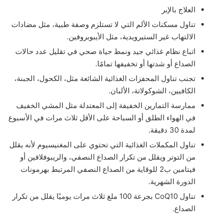
العلاج بالإبر
تناول مسكنات الألم التي لا تستلزم وصفة طبية، مثل مضادات
الالتهاب غير الستيرويدية، مثل الأيبوبروفين.
اتباع نظام غذائي جيد ونمط حياة صحي في تقليل عدد حالات
الصداع أو شدتها أو تخفيفها تمامًا.
تجنب تناول المحفزات الغذائية الشائعة مثل، الكحول، الجبنة،
الكافيين، الشوكولاتة، الألبان.
ممارسة التمارين الخفيفة إلى المعتدلة مثل المشي الخفيف
في الهواء الطلق أو السباحة على الأقل ثلاث مرات في الأسبوع
لمدة 30 دقيقة.
تناول المكملات الغذائية التي تحتوي على المغنيسيوم لأنه يقلل
من التوتر ويقلل من تكرار الصداع النصفي، والريبوفلافين أو
فيتامين ب2 للوقاية من الصداع النصفي المرتبط بهرمونات
الدورة الشهرية.
تناول CoQ10 بجرعة 100 ملغ ثلاث مرات يوميًا يقلل من تكرار
الصداع.