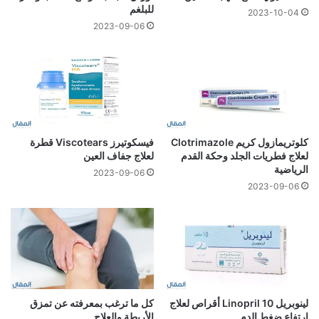
للبلغم
2023-10-04
2023-09-06
كلوتريمازول كريم Clotrimazole
فيسكوتيرز Viscotears قطرة
لعلاج فطريات الجلد وحكة القدم
لعلاج جفاف العين
الرياضية
2023-09-06
2023-09-06
لينوبريل 10 Linopril أقراص لعلاج
كل ما ترغب بمعرفته عن تمزق
ارتفاع ضغط الدم
الأربطة والعلاج