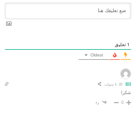
1
تعليق
Oldest
ِِاااا
5 سنوات
شكرا
رد
0