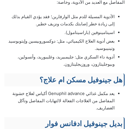
المفاصل مع العديد من الأدوية، وخاصة:
الأدوية المسيلة للدم مثل الوارفارين؛ فقد يؤدي القيام بذلك
إلى زيادة خطر إصابتك بكدمات ونزيف خطير.
اسيتامينوفين (باراسيتامول).
بعض أدوية العلاج الكيميائي، مثل: دوكسوروبيسين وإيتوبوسيد
وتينيبوسيد.
أدوية داء السكري مثل: جليمبيريد، وغليبوريد، وأنسولين،
وبيوجليتازون، وروزيجليتازون.
هل جينوفيل مسكن ام علاج؟
يعد مكمل غذائي Genuphil advance أكياس لعلاج خشونة
المفاصل من العلاجات الفعالة لالتهابات المفاصل وتآكل
الغضاريف.
بديل جينوفيل ادفانس فوار