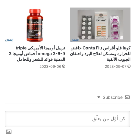
كونتا فلو أقراص Conta Flu خافض
تريبل أوميجا الأمريكي triple
للحرارة ومسكن لعلاج البرد واحتقان
omega 3-6-9 أحماض أوميجا 3
الجيوب الأنفية
الدهنية فوائد للشعر وللحامل
2023-09-06
2023-09-07
Subscribe