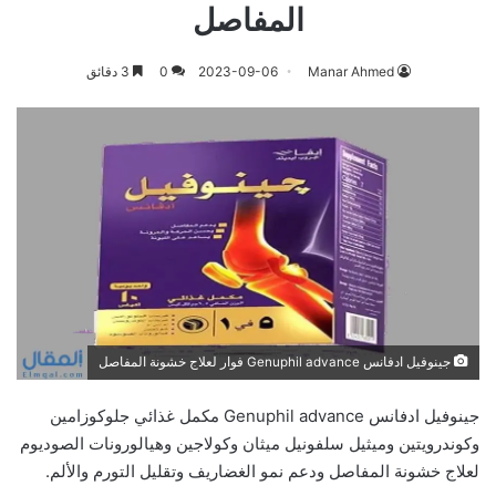
المفاصل
Manar Ahmed
2023-09-06
0
3 دقائق
جينوفيل ادفانس Genuphil advance فوار لعلاج خشونة المفاصل
جينوفيل ادفانس Genuphil advance مكمل غذائي جلوكوزامين
وكوندرويتين وميثيل سلفونيل ميثان وكولاجين وهيالورونات الصوديوم
لعلاج خشونة المفاصل ودعم نمو الغضاريف وتقليل التورم والألم.