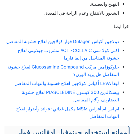
التهيج والعصبية.
الشعور بالانتفاخ وعدم الراحة في المعدة.
اقرأ ايضا
دولاجين أكياس Dulagen فوار كولاجين لعلاج خشونة المفاصل
اكتي كولا سي ACTI-COLLA C مشروب جيلاتيني لعلاج
خشونة المفاصل من إيفا فارما
جلوكوزامين مركب Glucosamine Compound لعلاج خشونة
المفاصل هل يزيد الوزن؟
ليفا LEVA أكياس كولاجين لعلاج خشونة والتهاب المفاصل
بيسكالدين 300 كبسول PIASCLEDINE لعلاج خشونة
الغضاريف وآلام المفاصل
ام اس ام أقراص MSM مكمل غذائي؛ فوائد وأضرار لعلاج
التهاب المفاصل
موانع استخدام جينوفيل ادفانس فوار