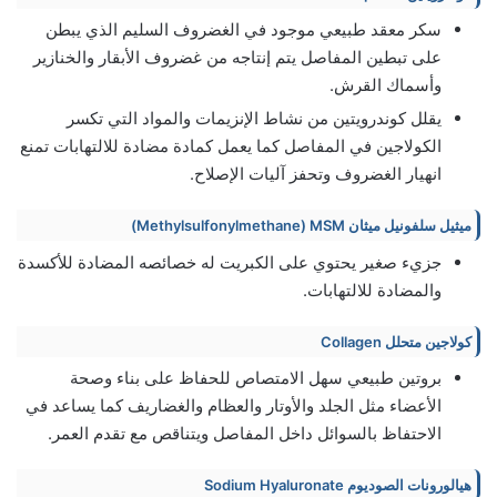
سكر معقد طبيعي موجود في الغضروف السليم الذي يبطن
على تبطين المفاصل يتم إنتاجه من غضروف الأبقار والخنازير
وأسماك القرش.
يقلل كوندرويتين من نشاط الإنزيمات والمواد التي تكسر
الكولاجين في المفاصل كما يعمل كمادة مضادة للالتهابات تمنع
انهيار الغضروف وتحفز آليات الإصلاح.
ميثيل سلفونيل ميثان Methylsulfonylmethane) MSM)
جزيء صغير يحتوي على الكبريت له خصائصه المضادة للأكسدة
والمضادة للالتهابات.
كولاجين متحلل Collagen
بروتين طبيعي سهل الامتصاص للحفاظ على بناء وصحة
الأعضاء مثل الجلد والأوتار والعظام والغضاريف كما يساعد في
الاحتفاظ بالسوائل داخل المفاصل ويتناقص مع تقدم العمر.
هيالورونات الصوديوم Sodium Hyaluronate