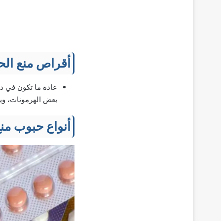
أقراص منع ال
بعض الهرمونات، وي
أنواع حبوب من