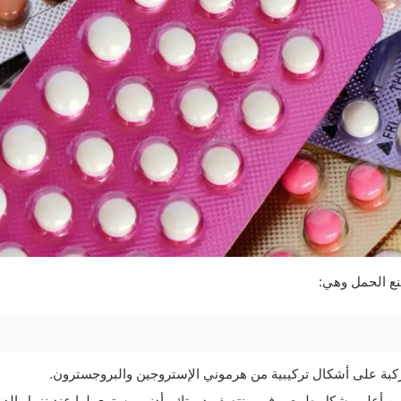
ع الحمل وهي:
كبة على أشكال تركيبية من هرموني الإستروجين والبروجسترون.
ن أعلى بشكل طبيعي في منتصف دورتك وأدنى مستوى لها عند نزول الدو