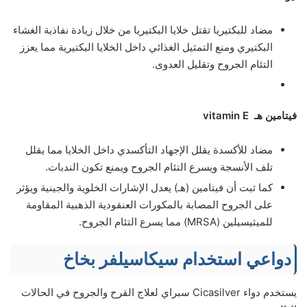
مضاد للبكتيريا تقتل خلايا البكتيريا من خلال زيادة نفاذية الغشاء
البكتيري ومنع التمثيل الغذائي داخل الخلايا البكتيرية مما يعزز
التئام الجروح وتقليل العدوى.
فيتامين هـ vitamin E
مضاد للأكسدة يقلل الإجهاد التأكسدي داخل الخلايا مما يقلل
تلف الأنسجة ويسرع التئام الجروح ويمنع تكون الندبات.
كما ثبت أن فيتامين (هـ) يعدل الإشارات الخلوية والجينية ويؤثر
على الجروح المصابة بالمكورات العنقودية الذهبية المقاومة
للميثيسيلين (MRSA) مما يسرع التئام الجروح.
دواعي استخدام سيكاسيلفر بخاخ
يستخدم دواء Cicasilver سبراي لعلاج القرح والجروح في الحالات