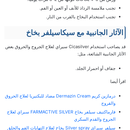
تجنب ملامسة الرذاذ للأنف أو العين أو الفم.
تجنب استخدام البخاخ بالقرب من النار.
الآثار الجانبية مع سيكاسيلفر بخاخ
قد يصاحب استخدام Cicasilver سيراي لعلاج الجروح والحروق بعض
الآثار الجانبية الشائعة، مثل:
جفاف أو احمرار الجلد.
اقرأ أيضا
درمازين كريم Dermazin Cream مضاد للبكتيريا لعلاج الحروق
والقروح
فارماكتيف سيلفر بخاخ FARMACTIVE SILVER سبراي لعلاج
الجروح والقدم السكري
سيلفر سبراي Silver spray بخاخ لعلاج التهابات الفم والحلق