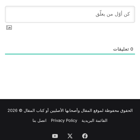
0
تعليقات
الحقوق محفوظة لموقع
المقال
وأصحابها الأصليين أو كتاب المقال © 2026
القائمة البريدية
Privacy Policy
اتصل بنا
فيسبوك
‫X
‫YouTube