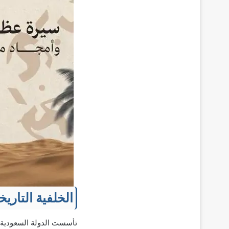
الخلفية التاري
تأسست الدولة السعودية الأولى عام 1139هـ (1727م) في الدرعية، التي كانت آنذاك مر