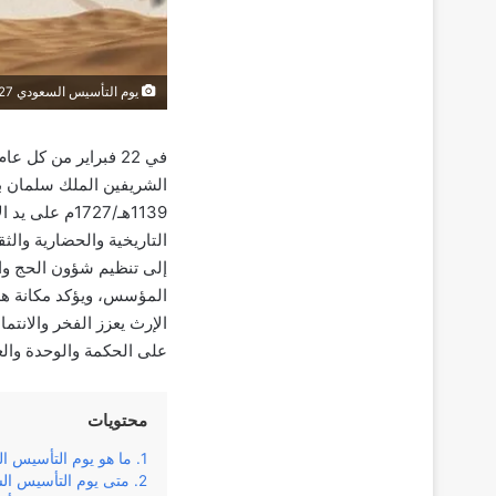
يوم التأسيس السعودي 1727
في 22 فبراير من كل
الشريفين الملك سلمان بن
1139هـ/1727م
التاريخية والحضارية والثق
إلى تنظيم شؤون الحج والت
المؤسس، ويؤكد مكانة هذا
الإرث يعزز الفخر والانتم
على الحكمة والوحدة والع
محتويات
ما هو يوم التأسيس ا
متى يوم التأسيس ال