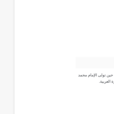
طنية تُحيي ذكرى تأسيس الدولة السعودية الأولى عام 1727م، حين تولى الإمام محمد
العربية.