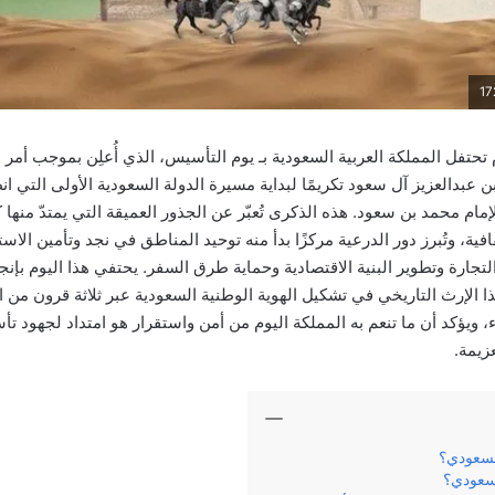
 عام تحتفل المملكة العربية السعودية بـ يوم التأسيس، الذي أُعلِن بموجب أ
 عبدالعزيز آل سعود تكريمًا لبداية مسيرة الدولة السعودية الأولى التي 
 على يد الإمام محمد بن سعود. هذه الذكرى تُعبّر عن الجذور العميقة التي يمتدّ منه
افية، وتُبرز دور الدرعية مركزًا بدأ منه توحيد المناطق في نجد وتأمين الاست
جارة وتطوير البنية الاقتصادية وحماية طرق السفر. يحتفي هذا اليوم بإنج
 الإرث التاريخي في تشكيل الهوية الوطنية السعودية عبر ثلاثة قرون من 
اء، ويؤكد أن ما تنعم به المملكة اليوم من أمن واستقرار هو امتداد لجهود
زيمة.
لسعودي؟
سعودي؟