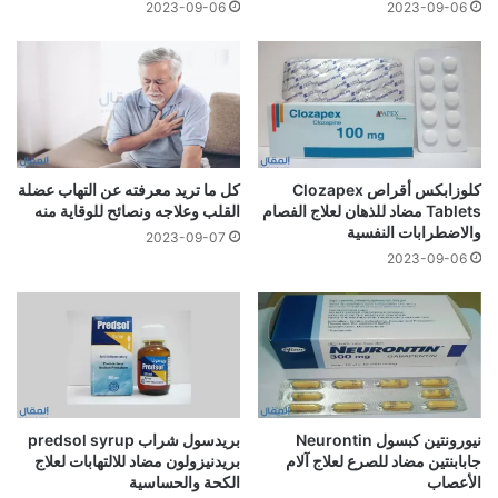
2023-09-06
2023-09-06
كلوزابكس أقراص Clozapex
كل ما تريد معرفته عن التهاب عضلة
Tablets مضاد للذهان لعلاج الفصام
القلب وعلاجه ونصائح للوقاية منه
والاضطرابات النفسية
2023-09-07
2023-09-06
نيورونتين كبسول Neurontin
بريدسول شراب predsol syrup
جابابنتين مضاد للصرع لعلاج آلام
بريدنيزولون مضاد للالتهابات لعلاج
الأعصاب
الكحة والحساسية