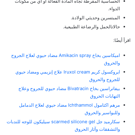
الحساسية المفرطة تجاه المادة الفعالة أو أي من مكونات
الدواء.
المبتسرين وحديثي الولادة.
حالاتالحمل والرضاعة الطبيعية.
اقرأ أيضًا:
اميكاسين بخاخ Amikacin spray مضاد حيوي لعلاج الجروح
والحروق
ايروكسول كريم Iruxol cream علاج إنزيمي ومضاد حيوي
للجروح والحروق
بيفاتراسين بخاخ Bivatracin مضاد حيوي للجروح وعلاج
التهابات الحروق
مرهم اكثامول Ichthammol مضاد حيوي لعلاج الدمامل
وللبواسير والحروق
سكارميد جل scarmed silicone gel سيليكون للوجه للندبات
والتشققات وآثار الحروق