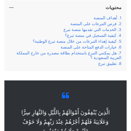
محتويات
أهداف المنصة
فرص التبرعات على المنصة
الخدمات التي تقدمها منصة تبرع
كيفية التسجيل في منصة تبرع؟
كيفية إهداء التبرعات من خلال منصة تبرع الوطنية؟
خيارات الدفع المتاحة على المنصة
هل يمكنني التبرع باستخدام بطاقة مصدرة من خارج المملكة
العربية السعودية ؟
تطبيق تبرع
الَّذِينَ يُنْفِقُونَ أَمْوَالَهُمْ بِاللَّيْلِ وَالنَّهَارِ سِرًّا
وَعَلَانِيَةً فَلَهُمْ أَجْرُهُمْ عِنْدَ رَبِّهِمْ وَلَا خَوْفٌ