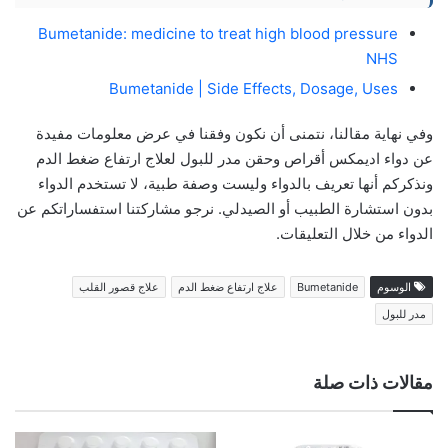
Bumetanide: medicine to treat high blood pressure
NHS
Bumetanide | Side Effects, Dosage, Uses
وفي نهاية مقالنا، نتمنى أن نكون وفقنا في عرض معلومات مفيدة
عن دواء اديمكس أقراص وحقن مدر للبول لعلاج ارتفاع ضغط الدم
ونذكركم أنها تعريف بالدواء وليست وصفة طبية، لا تستخدم الدواء
بدون استشارة الطبيب أو الصيدلي. نرجو مشاركتنا استفساراتكم عن
الدواء من خلال التعليقات.
الوسوم
Bumetanide
علاج ارتفاع ضغط الدم
علاج قصور القلب
مدر للبول
مقالات ذات صلة