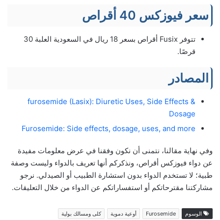
سعر فيوزكس 40 أقراص
تتوفر Fusix أقراص بسعر 18 ريال في السعودية العلبة 30
قرصًا.
المصادر
furosemide (Lasix): Diuretic Uses, Side Effects &
Dosage
Furosemide: Side effects, dosage, uses, and more
وفي نهاية مقالنا، نتمنى أن نكون وفقنا في عرض معلومات مفيدة
عن دواء فيوزكس أقراص، ونذكركم أنها تعريف بالدواء وليست وصفة
طبية؛ لا تستخدم الدواء بدون استشارة الطبيب أو الصيدلي. نرجو
مشاركتنا مقترحاتكم أو استفساراتكم عن الدواء من خلال التعليقات.
الوسوم
Furosemide
أوعية دموية
كلى ومسالك بولية