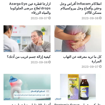
انفلاكام Inflacam أقراص وجل
ازارجا قطرة عين Azarga Eye
وحقن وأقماع وجل بيروكسيكام
drops لعلاج مرضى الجلوكوما
مسكن للآلام
والمياه الزرقاء
2023-09-07
2023-09-06
كل ما تريد معرفته عن التهاب
كيفية إزالة جسم غريب من أذنك؟
المرارة
2023-09-06
2023-09-07
بنتامكس شراب Pentamix Syrup
أفضل 10 حلول منزلية طبيعية