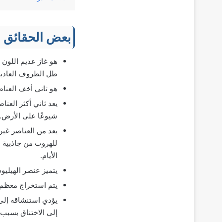
بعض الحقائق ع
هو غاز عديم اللون و
ظل الظروف العادية
هو ثاني أخف العناص
شيوعًا على الأرض.
يعد من العناصر غير
للهروب من جاذبية ا
الأيام.
يتميز عنصر الهيليو
يتم استخراج معظم 
يؤدي استنشاقه إلى 
إلى الاختناق بسبب