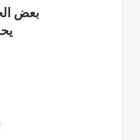
بعض الح
يحد