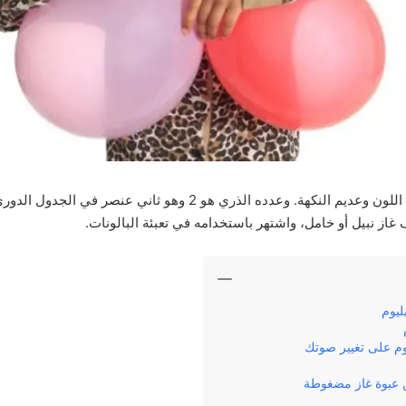
الهيليوم He هو غاز عديم اللون وعديم النكهة. وعدده الذري هو 2 وهو ثان
غاز نبيل أو خامل، واشتهر باستخدامه في تعبئة البالونات.
ليوم
وم على تغيير صوتك
ن عبوة غاز مضغوطة