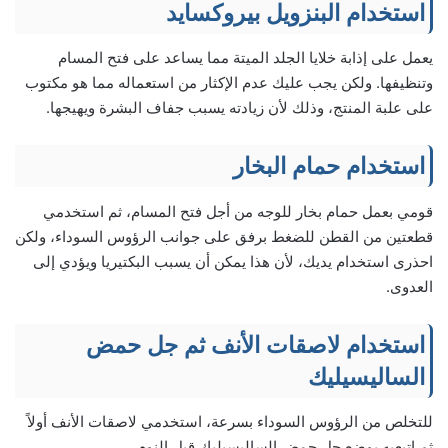
استخدام البنزويل بيروكسايد
يعمل على إذابة خلايا الجلد الميتة مما يساعد على فتح المسام
وتنظيفها. ولكن يجب عليك عدم الإكثار من استعماله مما هو مكتوب
على علبة المنتج، وذلك لأن زيادته يسبب جفاف البشرة ويهيجها.
استخدام حمام البخار
قومي بعمل حمام بخار للوجه من أجل فتح المسام، ثم استخدمي
قطعتين من القطن للضغط برفق على جوانب الرؤوس السوداء، ولكن
احذرى استخدام يديك، لأن هذا يمكن أن يسبب البكتيريا ويؤدي إلى
العدوى.
استخدام لاصقات الأنف ثم جل حمض
الساليسيليك
للتخلص من الرؤوس السوداء بسرعة، استخدمي لاصقات الأنف أولاً
ثم اتبعيه بوضع جل حمض الساليسيليك قبل النوم.