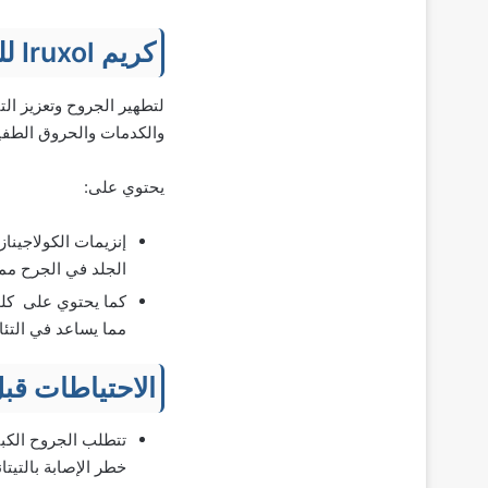
كريم Iruxol للجروح
لتطهير الجروح وتعزيز ال
والكدمات والحروق الطفي
يحتوي على:
الجلد في الجرح مما
مما يساعد في التئا
الاحتياطات قب
تتطلب الجروح الكبي
خطر الإصابة بالتيت