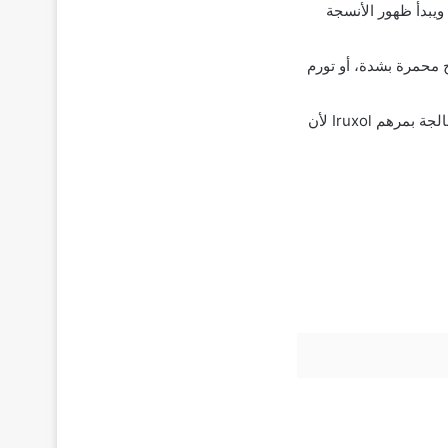
رح في الانكماش ويبدأ ظهور الأنسجة
 محمرة بشدة، أو تورم
، أو الكحول، أو الصابون أو المضادات الحيوية على مناطق الجلد المعالجة بمرهم Iruxol لأن