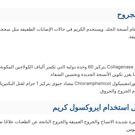
تئام أنسجة الجلد. ويستخدم الكريم في حالات الإصابات الطفيفة مثل سحجا
فة.
إنزيمات الكولاجيناز Collagenase بتركيز 60 وحدة دولية التي تكسر ألياف الكول
 يعزز تكوين الأنسجة الجديدة وتحسين الشفاء.
كما يحتوي على كلورامفينيكول Chloramphenicol مضاد
م الجروح والحروق.
ل استخدام ايروكسول كريم
رة شديدة الاتساخ والجروح العميقة والجروح الناتجة عن الطعنات علاجًا طب
انوس.