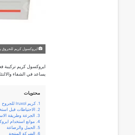
ايروكسول كريم للحروق و
ايروكسول كريم تركيبة فعا
يساعد في الشفاء والالتئا
محتويات
كريم Iruxol للجروح
الاحتياطات قبل است
الجرعة وطريقة الاس
موانع استخدام ايرو
الحمل والرضاعة
الشركة المنتجة