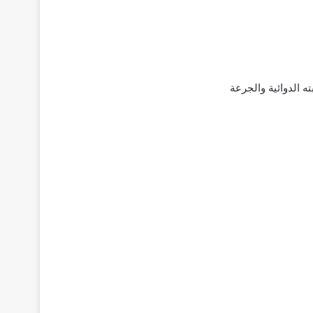
المتاحة‌ ‌عن‌ احسن مرهم لالتئام الجروح Iruxol كريم؛ ‌تركيبته‌ ‌الدوائية‌ ‌والجرعة‌