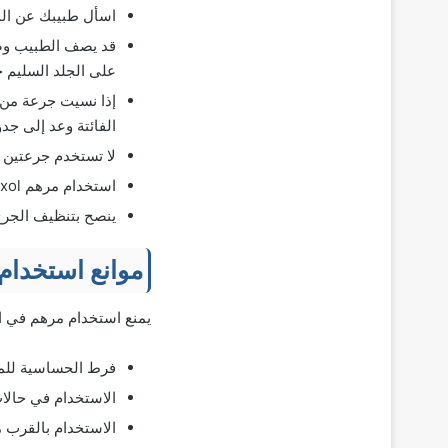
اسأل طبيبك عن الم
قد يصف الطبيب وضع
على الجلد السليم 
إذا نسيت جرعة من ا
الفائتة وعد إلى جد
لا تستخدم جرعتين 
استخدام مرهم Iruxol مرة واحدة يوميًا.
ينصح بتنظيف الجرح 
موانع استخدام
يمنع استخدام مرهم في الح
فرط الحساسية للما
الاستخدام في حالات
الاستخدام بالقرب م