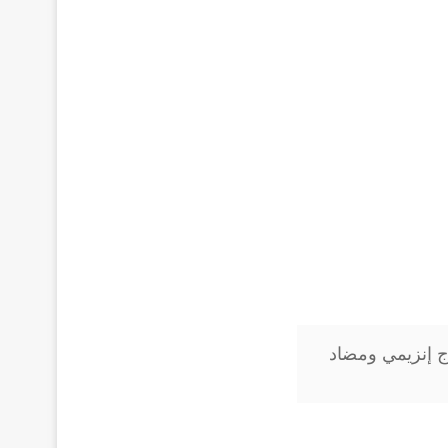
كريم Iruxol cream علاج إنزيمي ومضاد