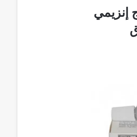
 Iruxol cream علاج إنزيمي
ق