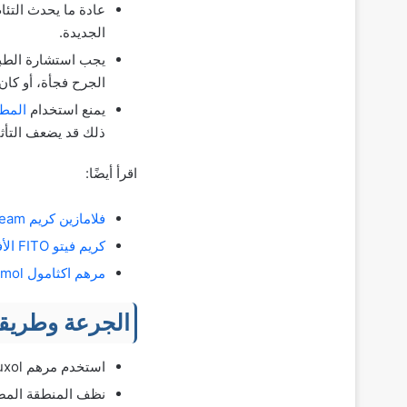
الجديدة.
يجب استشارة الطبي
الجرح فجأة، أو كان 
يمنع استخدام
المط
ذلك قد يضعف التأثي
اقرأ أيضًا:
فلامازين كريم Flamazine cream سلفاديازين الفضة مضاد بكتيري لعلاج الحروق
كريم فيتو FITO الأفضل لالتئام الجروح المزمنة والحادة وعلاج قرح الفراش
مرهم اكثامول Ichthammol مضاد حيوي لعلاج الدمامل وللبواسير والحروق
الجرعة وطريقة
استخدم مرهم Iruxol حسب توجيهات الطبيب.
نظف المنطقة المص