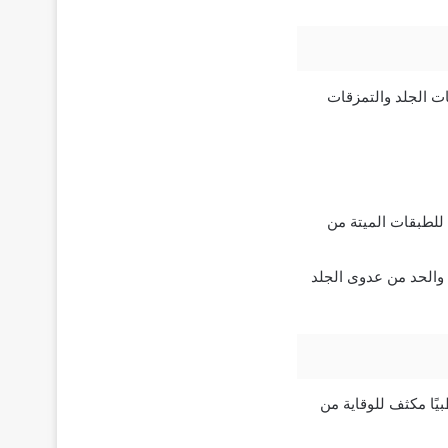
ت الجلد والتمزقات
اجين المكونة للطبقات الميتة من
 حيوي بتركيز 1 جرام لقتل البكتيريا والحد من عدوى الجلد
يًا مكثف للوقاية من