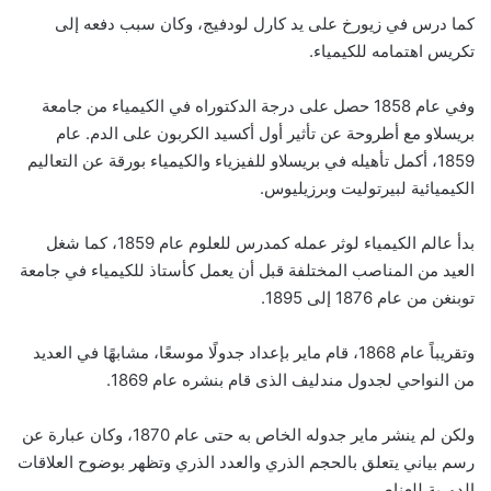
كما درس في زيورخ على يد كارل لودفيج، وكان سبب دفعه إلى
تكريس اهتمامه للكيمياء.
وفي عام 1858 حصل على درجة الدكتوراه في الكيمياء من جامعة
بريسلاو مع أطروحة عن تأثير أول أكسيد الكربون على الدم. عام
1859، أكمل تأهيله في بريسلاو للفيزياء والكيمياء بورقة عن التعاليم
الكيميائية لبيرتوليت وبرزيليوس.
بدأ عالم الكيمياء لوثر عمله كمدرس للعلوم عام 1859، كما شغل
العيد من المناصب المختلفة قبل أن يعمل كأستاذ للكيمياء في جامعة
توبنغن من عام 1876 إلى 1895.
وتقريباً عام 1868، قام ماير بإعداد جدولًا موسعًا، مشابهًا في العديد
من النواحي لجدول مندليف الذى قام بنشره عام 1869.
ولكن لم ينشر ماير جدوله الخاص به حتى عام 1870، وكان عبارة عن
رسم بياني يتعلق بالحجم الذري والعدد الذري وتظهر بوضوح العلاقات
الدورية للعناصر.