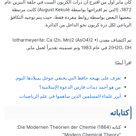
كان ماير أول من اقترح أن ذرات الكربون الست في حلقة البنزين عام
1872، (التي تم اقتراحها بواسطة August Kekulé) كانت مرتبطة
ببعضها البعض بواسطة روابط مفردة فقط، حيث يتم توجيه التكافؤ
الرباعي لكل ذرة كربون نحو الداخل من الدائرة.
تم اكتشاف معدن (lotharmeyerite: Ca (Zn، Mn)2 (AsO4)2 •
2(H2O، OH في عام 1983 وتم تسميته تقديراً لعمل ماير.
اقرأ أيضًا:
تعرف على بهيجة حافظ التي يحتفي جوجل بميلادها اليوم.
من هو أحمد ديدات فارس الدعوة الإسلامية؟
أبرز علماء المسلمين الذين ساهموا في علم الرياضيات.
كتاباته
كتابه (Die Modernen Theorien der Chemie (1864؛
“Modern Chemical Theory”.