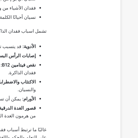
فقدان الأشياء من و
نسيان أحيانًا الكلم
تشمل اسباب فقدان الذاكر
الأدوية:
قد يتسبب تنا
إصابات الرأس البس
نقص فيتامين B12:
فقدان الذاكرة.
الاكتئاب والاضطراب
والنسيان.
الأورام:
يمكن أن تسب
قصور الغدة الدرقية
من هرمون الغدة الد
غالبًا ما ترتبط أسباب ف
على التعلم والحكم واللغة