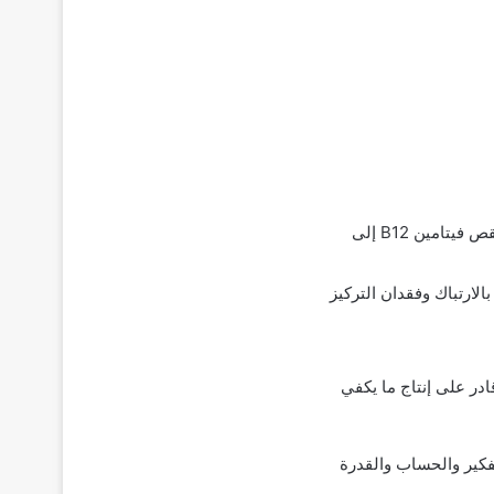
يساعد فيتامين ب 12 في الحفاظ على الخلايا العصبية السليمة. قد يؤدي نقص فيتامين B12 إلى
الارتباك وفقدان التركيز
قادر على إنتاج ما يكفي
تفكير والحساب والقدرة