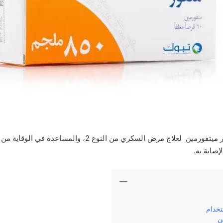
حبوب متفور منظم السكر ميتفورمين لعلاج مرض السكري من النو
تخدام
ن