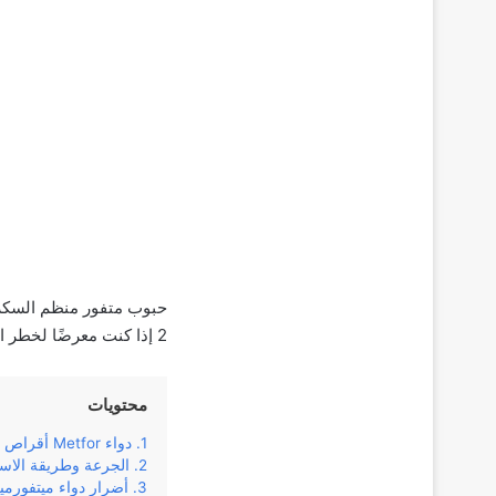
2 إذا كنت معرضًا لخطر الإصابة به.
محتويات
دواء Metfor أقراص
الجرعة وطريقة الاس
أضرار دواء ميتفورمي