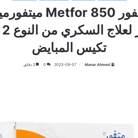
حبوب متفور 850 tfor
الس
تكيس المبايض
Manar Ahmed
2023-09-07
0
2 دقائق