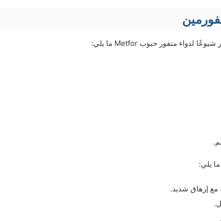
تفورمين
ًا لدواء متفور حبوب Metfor ما يلي:
م.
ا يلي:
 مع إرهاق شديد.
.