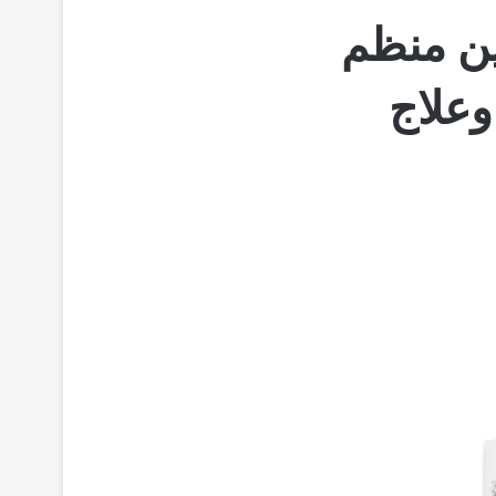
Me ميتفورمين منظم
كر لعلاج السكري من النوع 2 وعلاج