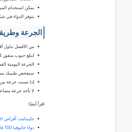
يمكن استخدام الميتفور
يتوفر الدواء في شكل أقراص فموية 
الجرعة وطريقة
من الأفضل تناول أقراص الميتفورمين tfor
ابتلع حبوب متفور ك
الجرعة اليومية القصوى هي 2000
سيفحص طبيبك مستوي
إذا نسيت جرعة من ا
لا تأخذ جرعة مضاع
اقرأ أيضًا:
جليبتامت أقراص Gliptamet سيتاجليبتين وميتفورمين لعلاج السكري من النوع 2
دواء جانوفيا 100 januvia حبوب السكر وبديل علاج السكري من النوع2