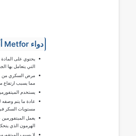
دواء Metfor أقراص
التي يتعامل بها الج
مما يسبب ارتفاع م
يستخدم الميتفورمين أيضا 
عادة ما يتم وصفه ل
مستويات السكر في 
يعمل الميتفورمين ع
الهرمون الذي يتحك
لا يسبب الميتفورم