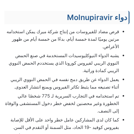
دواء Molnupiravir
قرص مضاد للفيروسات من إنتاج شركة ميرك يمكن استخدامه
مرتين يوميًا لمدة خمسة أيام، بدءًا من خمسة أيام من ظهور
الأعراض.
يشبه الدواء النيوكليوسيدات المستخدمة في صنع الحمض
النووي الريبي لفيروس كورونا الذي يستخددم الحمض النووي
الريبي كمادة وراثية.
يعمل الدواء عن طريق دمج نفسه في الحمض النووي الريبي
أثناء تصنيعه مما يثبط تكاثر الفيروس ويمنع انتشار العدوى.
تم استخدامه في التجارب السريرية لـ 775 شخصًا عالي
الخطورة وغير محصنين لخفض خطر دخول المستشفى والوفاة
إلى النصف.
كما كان لدى المشاركين عامل خطر واحد على الأقل للإصابة
بفيروس كوفيد -19 الحاد، مثل السمنة أو التقدم في السن.