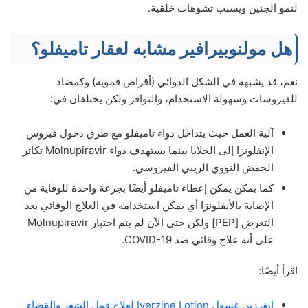
لنمو الجنين ويسبب تشوهات خلقية.
هل مولنوبيرافير مشابه لعقار تاميفلو؟
نعم، قد يشبهه في الشكل الدوائي (أقراص فموية) وكمضاد
للفيروسات وسهولة الاستخدام، والتوافر ولكن يختلفان في:
آلية العمل حيث يتداخل دواء تاميفلو مع طرق دخول فيروس
الإنفلونزا إلى الخلايا بينما يستهدف دواء Molnupiravir تكاثر
الحمض النووي الريبي الفيروسي.
كما يمكن يمكن إعطاء تاميفلو أيضًا بجرعة واحدة للوقاية من
الإصابة بالأنفلونزا أي يمكن استخدامه في العلاج الوقائي بعد
التعرض [PEP] ولكن حتى الآن لم يتم اختبار Molnupiravir
على أنه علاج وقائي ضد COVID-19.
اقرأ أيضًا:
ايفرزين غسول Iverzine Lotion لعلاج قمل الشعر والقضاء