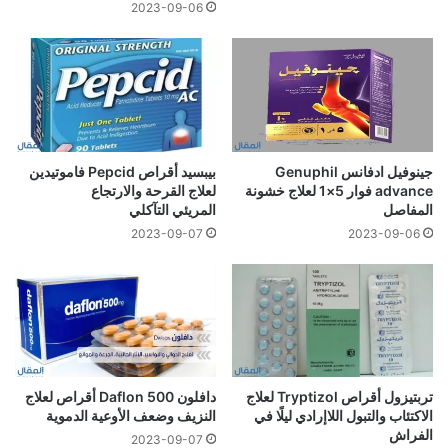
2023-09-06
جينوفيل ادفانس Genuphil
بيبسيد أقراص Pepcid فاموتيدين
advance فوار 5×1 لعلاج خشونة
لعلاج القرحة والارتجاع
المفاصل
المريئي التآكلي
2023-09-07
2023-09-06
تربتيزول أقراص Tryptizol لعلاج
دافلون 500 Daflon أقراص لعلاج
الاكتئاب والتبول اللاإرادي ليلًا في
النزيف وضعف الأوعية الدموية
الفراش
2023-09-07