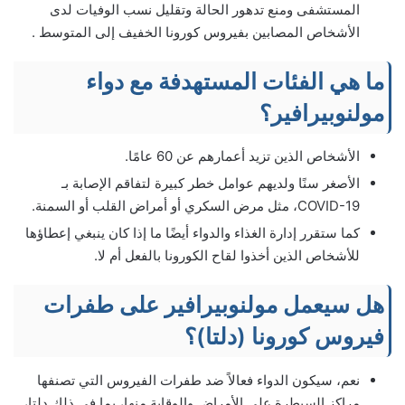
المستشفى ومنع تدهور الحالة وتقليل نسب الوفيات لدى
الأشخاص المصابين بفيروس كورونا الخفيف إلى المتوسط ​.
ما هي الفئات المستهدفة مع دواء
مولنوبيرافير؟
الأشخاص الذين تزيد أعمارهم عن 60 عامًا.
الأصغر سنًا ولديهم عوامل خطر كبيرة لتفاقم الإصابة بـ
COVID-19، مثل مرض السكري أو أمراض القلب أو السمنة.
كما ستقرر إدارة الغذاء والدواء أيضًا ما إذا كان ينبغي إعطاؤها
للأشخاص الذين أخذوا لقاح الكورونا بالفعل أم لا.
هل سيعمل مولنوبيرافير على طفرات
فيروس كورونا (دلتا)؟
نعم، سيكون الدواء فعالاً ضد طفرات الفيروس التي تصنفها
مراكز السيطرة على الأمراض والوقاية منها، بما في ذلك دلتا،