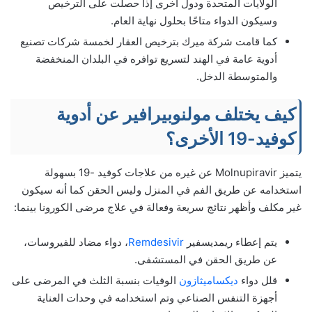
الولايات المتحدة ودول أخرى إذا حصلت على الترخيص
وسيكون الدواء متاحًا بحلول نهاية العام.
كما قامت شركة ميرك بترخيص العقار لخمسة شركات تصنيع
أدوية عامة في الهند لتسريع توافره في البلدان المنخفضة
والمتوسطة الدخل.
كيف يختلف مولنوبيرافير عن أدوية
كوفيد-19 الأخرى؟
يتميز Molnupiravir عن غيره من علاجات كوفيد -19 بسهولة
استخدامه عن طريق الفم في المنزل وليس الحقن كما أنه سيكون
غير مكلف وأظهر نتائج سريعة وفعالة في علاج مرضى الكورونا بينما:
يتم إعطاء ريمديسفير
Remdesivir
، دواء مضاد للفيروسات،
عن طريق الحقن في المستشفى.
قلل دواء
ديكساميثازون
الوفيات بنسبة الثلث في المرضى على
أجهزة التنفس الصناعي وتم استخدامه في وحدات العناية