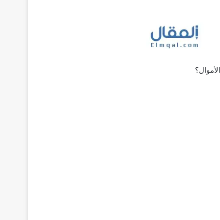
لأموال؟