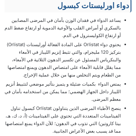
دواء اورليستات كبسول
يساعد الدواء في فقدان الوزن بأمان في المرضى المصابين
بالسكري أو أمراض القلب والأوعية الدموية أو ارتفاع ضغط الدم
أو ارتفاع الكوليسترول في الدم.
يحتوي دواء Orlistat على المادة الفعالة أورليستات (Orlistat)
بتركيز 120 مليجرام، والتي تثبط إنزيم الليباز في الأمعاء
والبنكرياس المسئول عن تكسير الدهون الثلاثية في الأمعاء،
مما يقلل قابلية الأمعاء على امتصاص الدهون ويمنع امتصاصها
من الطعام ويتم التخلص منها من خلال عملية الإخراج.
يمتص الدواء بكميات ضئيلة و يتميز بتأثير موضعي لتثبيط أنزيم
الليباز داخل الجهاز الهضمي؛ مما يمكن من استخدامه بأمان في
معظم المرضى.
ينصح الأطباء المرضى الذين يتناولون Orlistat كبسول تناول
الفيتامينات المتعددة التي تحتوي على الفيتامينات (أ، د، ك، هـ،
بيتا كاروتين) التي تذوب في الدهون؛ للأن الدواء يمنع امتصاصها
مما قد يسبب بعض الأعراض الجانبية.