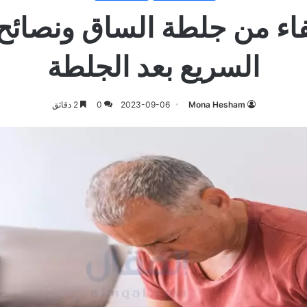
اء من جلطة الساق ونصائح 
السريع بعد الجلطة
Mona Hesham
2023-09-06
0
2 دقائق