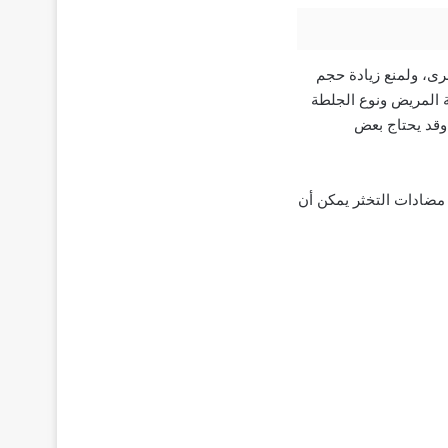
رى، ولمنع زيادة حجم
لة المريض ونوع الجلطة
علاج جلطة الأوردة الدموية DVT تناول الأدوية لحوالي 3 أشهر. وقد يحتاج بعض
ن مضادات التخثر يمكن أن