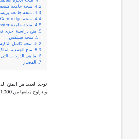
منحة ادنبره العالمي
منحة جامعة كينجس
منحة جامعة بريست
منحة Gates Cambridge
منحة جامعة Westminster
منح دراسية أخرى في
منحة فيليكس
منحة كاسل الذكية
منح الجمعية الملكي
ما هي الدرجات التي 
المصدر
توجد العديد من المنح ال
ويتراوح مبلغها من 1,000 إلى 8,000 جنيه إسترليني اعتمادًا على الملف الشخصي للطالب والدرجة التي يسعون إليها.