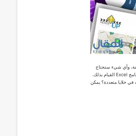
صيغة معينة، وأي شيء ستحتاج
القيام به يدويًا يمكنك القيام به تلقائيًا. مثلا هل تحتاج إلى دمج ورقتين مع بيانات متشابهة؟ يمكن لبرنامج Excel القيام بذلك.
ج إلى دمج المعلومات في خلايا متعددة؟ يمكن