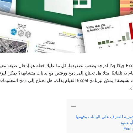
في بعض الأحيان، يبدو Excel جيدًا جدًا لدرجة يصعب تصديقها. كل ما عليك فعله هو إدخال 
تحتاج إلى القيام بحسابات بسيطة؟ يمكن لبرنامج Excel القيام بذلك. هل تحتا
رية للتعرف على البيانات وفهمها
 عمود