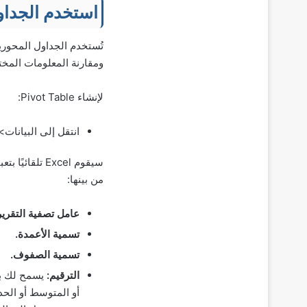
استخدم الجداو
تُستخدم الجداول المحورية
ومقارنة المعلومات المختل
لإنشاء Pivot Table:
انتقل إلى البيانات> Pivot Table
سيقوم Excel ت
من بينها:
عامل تصفية التقرير
تسمية الأعمدة.
تسمية الصفوف.
الترقيم:
يسمح لك با
أو المتوسط أو الحد 