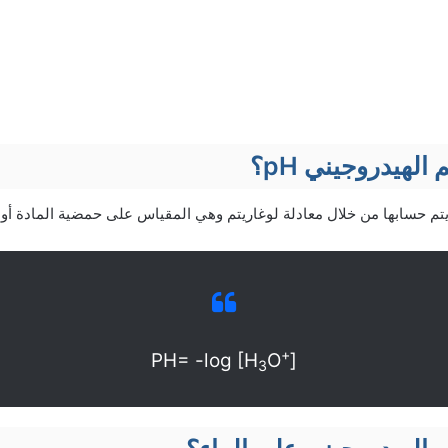
الهيدروجيني pH؟
يتم حسابها من خلال معادلة لوغاريتم وهي المقياس على حمضية المادة أو ق
+
PH= -log [H
O
]
3