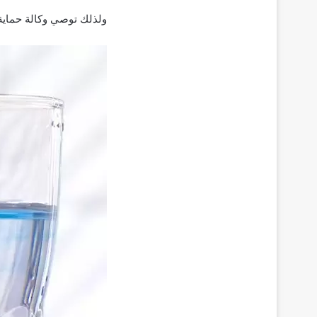
ولذلك توصي وكالة حماية البيئة (EPA) بالحفاظ على الأس الهيدروجيني 