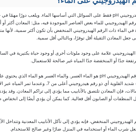
 الهيدروجيني على الماء؟
ينطبق مقياس الرقم الهيدروجيني pH فقط على السوائل التي أساسها الماء. ويلعب دورًا
قم الهيدروجيني للماء بعض العناصر الموجودة فيه، مثل: المعادن أكثر أو 
 في الماء ذات الرقم الهيدروجيني المنخفض بأن تكون أكثر سمية، لأنها مت
جعل المعادن الثقيلة أقل توفرًا، وبالتالي أقل سمية.
الهيدروجيني علامة على وجود ملوثات أخرى أو وجود حياة بكتيرية في السا
عة جدًا أو المنخفضة جدًا المياه غير صالحة للاستعمال.
ومثال أخر على أهمية الرقم الهيدروجيني pH هو الماء العسر. والماء العسر هو الماء ا
وهذه المعادن تجعل الماء شديد القلوية أي ذو رقم هيدروجيني أعلى من
لات، فإن المعادن تلتصق بالأنابيب مما يؤدي إلى تراكم المعادن. وقد يؤدي
المنظفات أو الصابون أقل فعالية. كما يمكن أن يؤدي أيضًا إلى انخفاض ض
م الهيدروجيني المنخفض، فإنه يؤدي إلى تآكل الأنابيب المعدنية وتتداخل الأ
يجعل شرب الماء أو استخدامه في المنزل ضارًا وغير صالح للاستخدام.