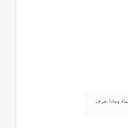
 الرقم الهيدروجيني pH للماء وماذا نعرف