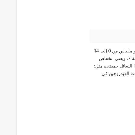
الرقم الهيدروجيني pH في علم الكيمياء هو قياس تركيز أيونات الهيدروجين في المحاليل المائية وهو مقياس من 0 إلى 14
يقيس حموضة أو قلوية السائل. ويوجد في منتصف المقياس ماء مقطر نقي مع درجة حموضة متعادلة 7. ويعني انخفاض
 أن هذا السائل حمضى، مثل:
) إلى وجود عدد أقل من أيونات الهيدروجين في