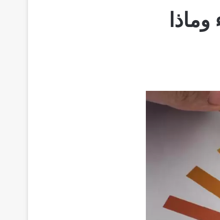
روجيني pH للماء وماذا