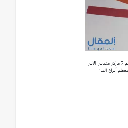
يعد الماء السائل الوحيد المتعادل، وفي أنقى صوره، يكون الرقم الهيدروجيني pH للماء 7، ويعد الرقم 7 مركز مقياس الأس
عظم أنواع الماء