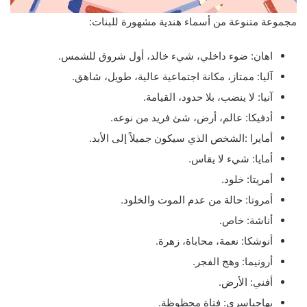
مجموعة متنوعة من أسماء هندية مشهورة للبنات:
اهان: ضوء داخلي، شيء خالد، أول شروق للشمس.
آليا: ممتاز، مكانة اجتماعية عالية، طويل، شاهق.
آنيا: لا ينضب، بلا حدود، القيامة.
أدفيكا: عالم، أرض، شئ فريد من نوعه.
أمايرا :الشخص الذي سيكون جميلاً إلى الأبد.
أمايا: شيء لا يقاس.
أمريتا: خلود.
أمروتا: حالة من عدم الموت والخلود.
أناشة: خاص.
أنوشكا: نعمة، محاباة، زهرة.
أرونيما: وهج الفجر.
أفني: الأرض.
بهاجياسري: فتاة محظوظة.