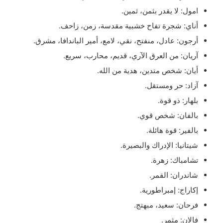
امول: لا يقدر بثمن، ثمين.
أناي: شجرة تفاح خشبية مقدسة، زمن، زاحف.
أرجون: عادل، منفتح، نقي، لامع، أمير الباندافا، مشرق.
آريان: من العرق الآري، قديم، محارب، سريع.
أيان: شخص متدين، هدية من الله.
آزاد: حر ومستقل.
بلهار: ذو قوة.
بالفان: شخص قوي.
بالفير: قوة هائلة.
شيتانيا: الإدراك والبصيرة.
تشامباك: زهرة.
شاندران: القمر.
إكاراج: إمبراطورية.
فرحان: سعيد، مبهتج.
فالان: مثمر.