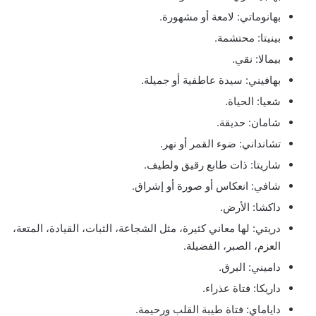
بهانوماتي: لامعة أو مشهورة.
بينيتا: محتشمة.
بيمالا: نقي.
بهافيني: سيدة عاطفية أو جميلة.
شعيا: الحياة.
شامان: حديقة.
تشانداني: ضوء القمر أو نهر.
شاريتا: ذات طابع رقيق ولطيف.
شافي: انعكاس أو صورة أو إشراق.
داكشا: الأرض.
دريتي: لها معاني كثيرة، مثل الشجاعة، الثبات، القيادة، المتعة،
العزم، الصبر، الفضيلة.
داميني: البرق.
داريكا: فتاة عذراء.
داياماي: فتاة طيبة القلب ورحيمة.