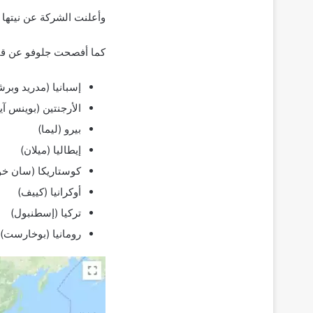
وأعلنت الشركة عن نيتها ا
كما أفصحت جلوفو عن قائمة
إسبانيا (مدريد وبرش
الأرجنتين (بوينس آ
بيرو (ليما)
إيطاليا (ميلان)
كوستاريكا (سان خوس
أوكرانيا (كييف)
تركيا (إسطنبول)
رومانيا (بوخارست)