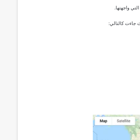
لتي واجهتها.
ث جاءت كالتالي: