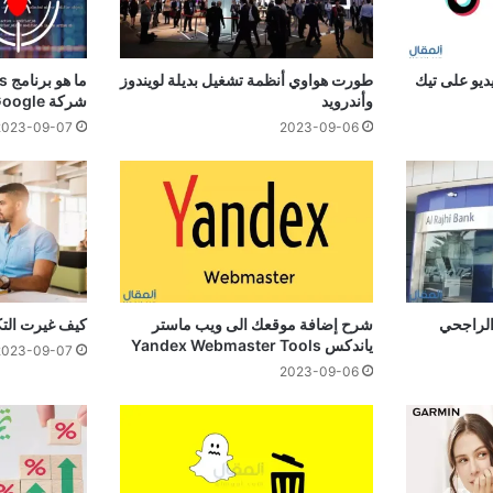
ديو على تيك
طورت هواوي أنظمة تشغيل بديلة لويندوز
وأندرويد
شركة Google مؤخرًا؟
2023-09-07
2023-09-06
الراجحي
شرح إضافة موقعك الى ويب ماستر
كيف غيرت التكن
ياندكس Yandex Webmaster Tools
2023-09-07
2023-09-06