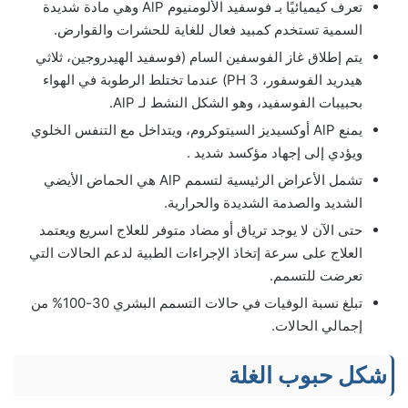
تعرف كيميائيًا بـ فوسفيد الألومنيوم AlP وهي مادة شديدة
السمية تستخدم كمبيد فعال للغاية للحشرات والقوارض.
يتم إطلاق غاز الفوسفين السام (فوسفيد الهيدروجين، ثلاثي
هيدريد الفوسفور، PH 3) عندما تختلط الرطوبة في الهواء
بحبيبات الفوسفيد، وهو الشكل النشط لـ AlP.
يمنع AlP أوكسيديز السيتوكروم، ويتداخل مع التنفس الخلوي
ويؤدي إلى إجهاد مؤكسد شديد .
تشمل الأعراض الرئيسية لتسمم AlP هي الحماض الأيضي
الشديد والصدمة الشديدة والحرارية.
حتى الآن لا يوجد ترياق أو مضاد متوفر للعلاج اسريع ويعتمد
العلاج على سرعة إتخاذ الإجراءات الطبية لدعم الحالات التي
تعرضت للتسمم.
تبلغ نسبة الوفيات في حالات التسمم البشري 30-100% من
إجمالي الحالات.
شكل حبوب الغلة