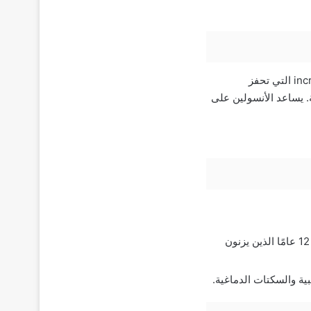
تحتوي على المادة الفعالة ليراجلوتيد Liraglutide بتركيز 6 مجم/ مل من أدوية محاكيات incretin التي تحفز
. يساعد الأنسولين على
علاج مرضى السكري من النوع الثاني وتنظيم مستويات السكر في البالغين والأطفال أكبر من 12 عامًا الذين يزنون
ة والسكتات الدماغية.