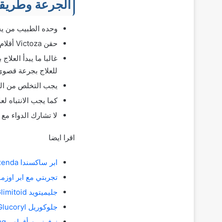
الجرعة وطريقة
وحده الطبيب من يحدد جر
حقن Victoza أقلام معبأة معدة للحقن تحت الجلد مع أو بدون وجبة.
للعلاج بجرعة قصوى 1.8 مجم في الي
يجب التخلص من الدوا
كما يجب الانتباه لع
لا تشارك الدواء مع
اقرا ايضا
ابر ساكسندا Saxenda حقن ليراجلوتيد للتخسيس
تجربتي مع ابر اوزمبك Ozempic؛ كم كيلو تنزل ف
جليميتويد Glimitoid أقراص جليميبرايد لعلاج السكري من النوع 2
جلوكوريل Glucoryl أقراص لعلاج السكري من النوع 2
نوفونورم أقراص Novonorm 2 mg ريباجلينيد لعلاج السكري من النوع 2