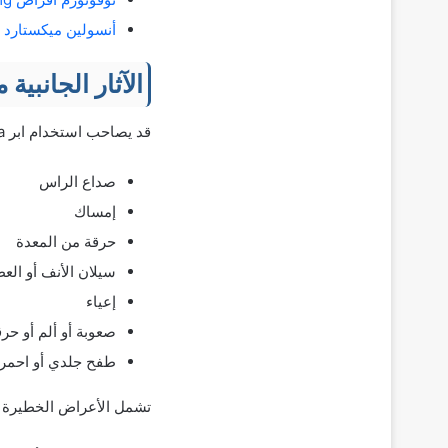
أنسولين ميكستارد Mixtard لعلاج السكري من النوع 1و2
الآثار الجانبية
قد يصاحب استخدام ابر Victoza لعلاج السكري من النوع 2 بعض الآثار الجانبية الشائعة، مثل:
صداع الراس
إمساك
حرقة من المعدة
سيلان الأنف أو ال
إعياء
صعوبة أو ألم أو حرق
طفح جلدي أو احمرا
تشمل الأعراض الخطيرة م