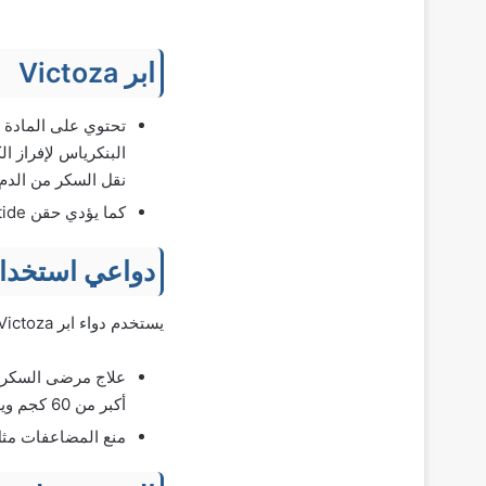
ابر Victoza
البنكرياس لإفراز ا
نقل السكر من الدم
كما يؤدي حقن Liraglutide إلى إبطاء إفراغ المعدة مما يقلل الشهية ويسبب فقدان الوزن.
دواعي استخدام
يستخدم دواء ابر Victoza تحت الجلد في الحالات التالية:
أكبر من 60 كجم ويعانون من السمنة ومضاعفاتها.
منع المضاعفات مثل 