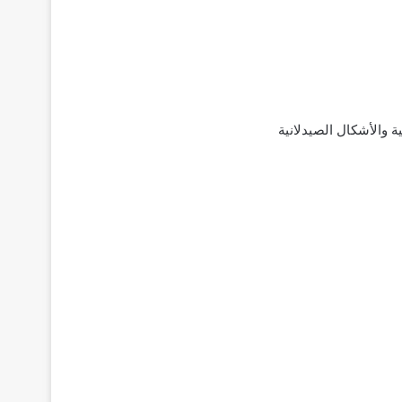
Vic لعلاج السكري؛ ‌تركيبته‌ ‌الدوائية‌ والأشكال الصيدلانية