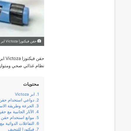
حقن فيكتوزا Victoza ابر لعلاج السكري من النوع 2
حقن 
نظام غذائي صحي ومتوازن
محتويات
ابر Victoza
دواعي استخدام حقن 
الجرعة وطريقة الاس
الآثار الجانبية مع حق
موانع استخدام حقن ف
التفاعلات الدوائية مع
فيكتوزا للتنحيف