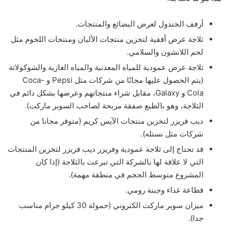
أرفف الجندول لعرض البضائع والمنتجات.
ثلاجة عرض أفقية لتخزين منتجات الألبان ومنتجات اللحوم مثل
لحم اللانشون والسلامي.
ثلاجة عرض عمودية للمياه المعدنية والمياه الغازية والشوكولاتة
(يتم الحصول عليها مجانًا من شركات مثل Pepsi و Coca-
Cola و Galaxy، مقابل شراء منتجاتهم وعرضها بشكل دائم في
الثلاجة، وهو بالطبع صفقة مربحة لصاحب السوبر ماركت).
ديب فريزر لتخزين منتجات الآيس كريم (متوفر مجانا من
شركات مثل نستله).
قد تحتاج إلى ثلاجة عمودية وفريزر ديب فريزر لتخزين المنتجات
التي لا علاقة لها بالشركة التي تبرعت بالثلاجة (إذا كان
المشروع متوسط ​​الحجم في منطقة مهمة).
قطاعة غداء وجبنة رومي.
ميزان سوبر ماركت الكتروني (حمولة 30 كيلو جرام مناسب
جدا).